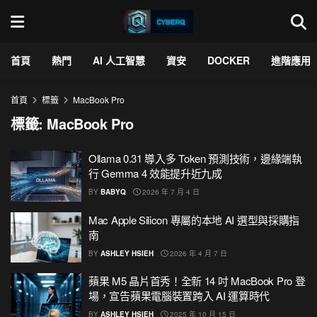
首頁
熱門
AI 人工智慧
資安
DOCKER
進階應用
首頁
標籤
MacBook Pro
標籤:
MacBook Pro
Ollama 0.31 導入多 Token 預測技術，邊緣端執
行 Gemma 4 效能提升近九成
BY
BABYQ
2026 年 7 月 4 日
Mac Apple Silicon 專屬的本地 AI 選型與採購指
南
BY
ASHLEY HSIEH
2026 年 4 月 7 日
蘋果 M5 晶片首秀！全新 14 吋 MacBook Pro 登
場，宣告蘋果電腦裝置跨入 AI 運算時代
BY
ASHLEY HSIEH
2025 年 10 月 15 日