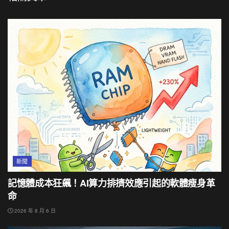
新聞
記憶體成本狂飆！AI算力排擠效應引起的軟體瘦身革
命
2026 年 8 月 6 日