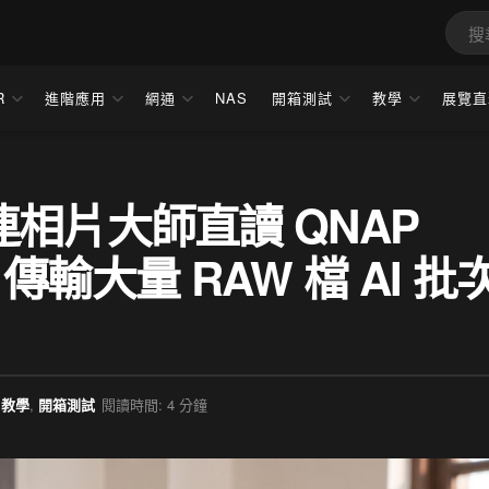
R
進階應用
網通
NAS
開箱測試
教學
展覽直
相片大師直讀 QNAP
 傳輸大量 RAW 檔 AI 批
教學
,
開箱測試
閱讀時間: 4 分鐘