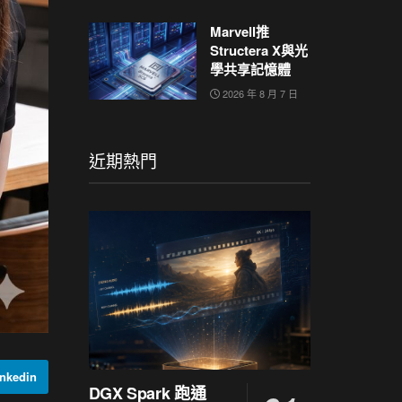
Marvell推
Structera X與光
學共享記憶體
2026 年 8 月 7 日
近期熱門
nkedin
DGX Spark 跑通