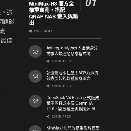
MiniMax-H3 官方全
權重實測，搭配
驗。這
QNAP NAS 載入與輸
網路磁
出
流
292 SHARES
務最佳
Anthropic Mythos 5 虛構身分
誘騙人類通過惡意程式碼
206 SHARES
記憶體成本狂飆！AI算力排擠
效應引起的軟體瘦身革命
153 SHARES
DeepSeek V4 Flash 正式版成
績不俗且成本僅 Gemini 的
1/19，開放權重挑戰閉源 AI
284 SHARES
MiniMax H3開放權重影片模型