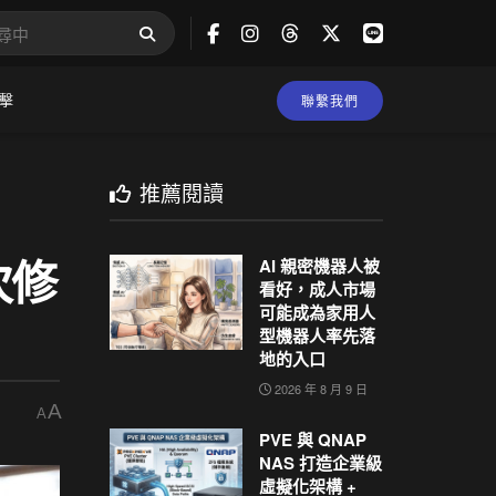
擊
聯繫我們
推薦閱讀
次修
AI 親密機器人被
看好，成人市場
可能成為家用人
型機器人率先落
地的入口
2026 年 8 月 9 日
A
A
PVE 與 QNAP
NAS 打造企業級
虛擬化架構 +