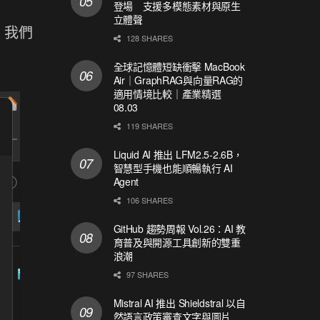
登場 支援多模態素材與原生
立體聲
。我們
128 SHARES
全球記憶體短缺衝擊 MacBook
Air｜GraphRAG與向量RAG的
適用情境比較｜產業精選
08.03
119 SHARES
Liquid AI 推出 LFM2.5-2.6B，
智慧型手機也能順暢執行 AI
Agent
106 SHARES
GitHub 趨勢周報 Vol.26：AI 教
育普及與開源工具創新的雙重
浪潮
97 SHARES
Mistral AI 推出 Shieldstral 以自
然語言政策審查文字與圖片