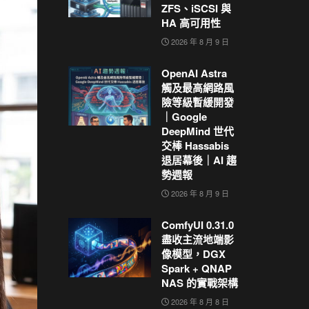
ZFS、iSCSI 與
HA 高可用性
2026 年 8 月 9 日
OpenAI Astra
觸及最高網路風
險等級暫緩開發
｜Google
DeepMind 世代
交棒 Hassabis
退居幕後｜AI 趨
勢週報
2026 年 8 月 9 日
ComfyUI 0.31.0
盡收主流地端影
像模型，DGX
Spark + QNAP
NAS 的實戰架構
2026 年 8 月 8 日