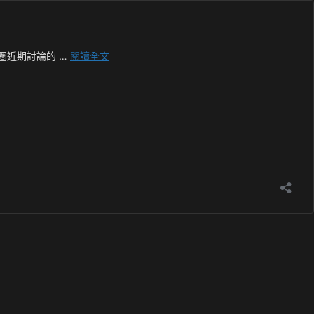
Plex
圈近期討論的 …
閱讀全文
Pass
驚
傳
大
幅
漲
價！
QNAP
NAS
安
裝
Jellyfin
打
造
免
費
影