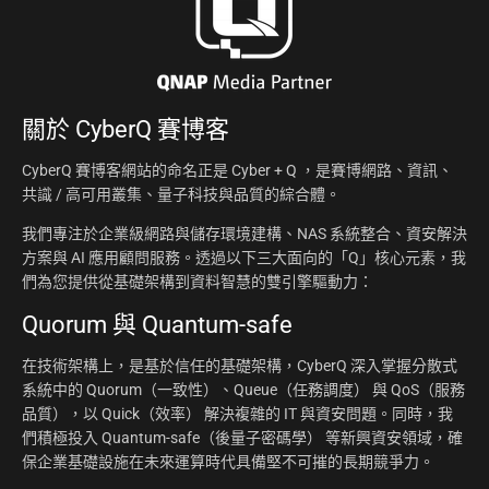
關於
CyberQ 賽博客
CyberQ 賽博客網站的命名正是 Cyber + Q ，是賽博網路、資訊、
共識 / 高可用叢集、量子科技與品質的綜合體。
我們專注於企業級網路與儲存環境建構、NAS 系統整合、資安解決
方案與 AI 應用顧問服務。透過以下三大面向的「Q」核心元素，我
們為您提供從基礎架構到資料智慧的雙引擎驅動力：
Quorum 與 Quantum-safe
在技術架構上，是基於信任的基礎架構，CyberQ 深入掌握分散式
系統中的 Quorum（一致性）、Queue（任務調度） 與 QoS（服務
品質），以 Quick（效率） 解決複雜的 IT 與資安問題。同時，我
們積極投入 Quantum-safe（後量子密碼學） 等新興資安領域，確
保企業基礎設施在未來運算時代具備堅不可摧的長期競爭力。