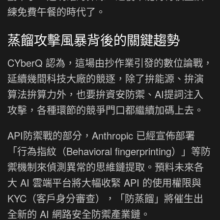
練免費午餐的時代了。
蒸餾攻擊風暴背後的關鍵趨勢
CYberQ 認為，這場由抄作業引發的數位論戰，
延續幾間科技大廠的競逐，除了拚能源、拚演
算法拚算力外，也要拚資安防禦、AI提詞注入
攻擊，各種環節的競爭門口都繼續加碼上去。
API防禦戰的部分，Anthropic 已經宣佈部署
「行為指紋（Behavioral fingerprinting）」等防
禦機制來偵測異常的思維鏈提取。預料未來各
大 AI 雲端平台將大幅收緊 API 的使用權限與
KYC（客戶身分審查），「防蒸餾」將催生出
全新的 AI 網路安全防禦產業鏈。