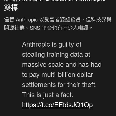
雙標
儘管 Anthropic 以受害者姿態發聲，但科技界與
開源社群、SNS 平台也有不少人嘲諷。
Anthropic is guilty of
stealing training data at
massive scale and has had
to pay multi-billion dollar
settlements for their theft.
This is just a fact.
https://t.co/EEtdsJQ1Op