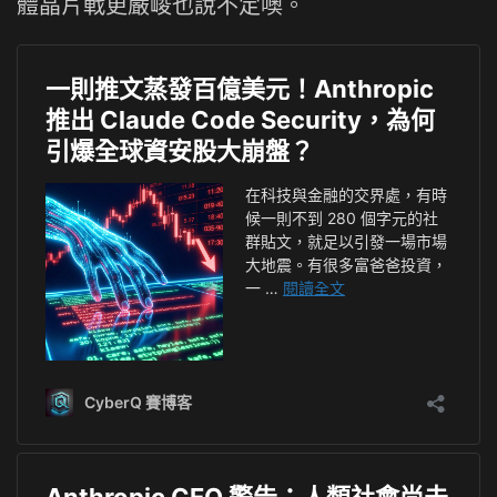
體晶片戰更嚴峻也說不定噢。