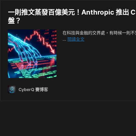
一則推文蒸發百億美元！Anthropic 推出 Cl
盤？
在科技與金融的交界處，有時候一則不到
一
…
閱讀全文
則
推
文
蒸
發
百
億
CyberQ 賽博客
美
元！
Anthropic
推
出
Claude
Code
Security，