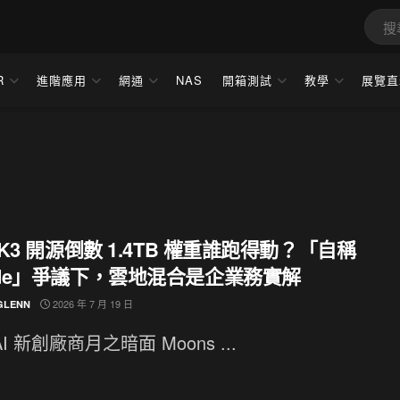
R
進階應用
網通
NAS
開箱測試
教學
展覽直
i K3 開源倒數 1.4TB 權重誰跑得動？「自稱
aude」爭議下，雲地混合是企業務實解
2026 年 7 月 19 日
GLENN
I 新創廠商月之暗面 Moons ...