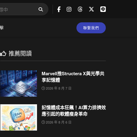
擊
聯繫我們
推薦閱讀
Marvell推Structera X與光學共
享記憶體
2026 年 8 月 7 日
記憶體成本狂飆！AI算力排擠效
應引起的軟體瘦身革命
2026 年 8 月 6 日