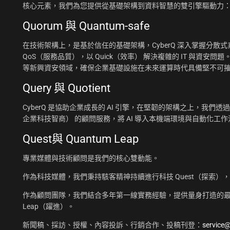
核心元素，我們為您提供從基礎架構到資料智慧的雙引擎驅動力
Quorum 與 Quantum-safe
在技術架構上，是基於信任的基礎架構，CyberQ 深入掌握分散式系統
QoS（服務品質），以 Quick（效率） 解決複雜的 IT 與資安問題
等新興資安領域，確保企業基礎設施在未來運算時代具備堅不可
Query 與 Quotient
CyberQ 是協助企業成長的 AI 引擎，在堅韌的架構之上，我們透過 Q
企業科技智商） 的顧問服務，將 AI 導入本機端環境與自動化
Quest與 Quantum Leap
專業媒體與技術顧問是我們的核心雙動能。
作為科技媒體，我們秉持駭客精神持續進行科技 Quest（探索）
作為顧問團隊，我們結合多年第一線實務經驗，提供量身打造的最佳
Leap（躍進）。
新聞稿、採訪、授權、內容投訴、行銷合作、投稿刊登：
service