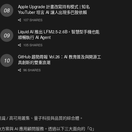
Apple Upgrade 計畫改寫持有模式 | 知名
YouTuber 坦言 AI 讓人出現多巴胺依賴
107 SHARES
Liquid AI 推出 LFM2.5-2.6B，智慧型手機也能
順暢執行 AI Agent
105 SHARES
GitHub 趨勢周報 Vol.26：AI 教育普及與開源工
具創新的雙重浪潮
96 SHARES
資訊、共識 / 高可用叢集、量子科技與品質的綜合體。
方案與 AI 應用顧問服務。透過以下三大面向的「Q」