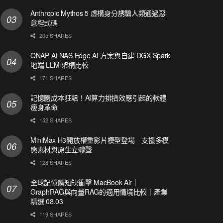
Anthropic Mythos 5 虛構身分誘騙人類通過惡
意程式碼
205 SHARES
QNAP AI NAS Edge AI 方案與自建 DGX Spark
地端 LLM 架構比較
171 SHARES
記憶體成本狂飆！AI算力排擠效應引起的軟體
瘦身革命
152 SHARES
MiniMax H3開放權重影片模型登場 支援多模
態素材與原生立體聲
128 SHARES
全球記憶體短缺衝擊 MacBook Air｜
GraphRAG與向量RAG的適用情境比較｜產業
精選 08.03
119 SHARES