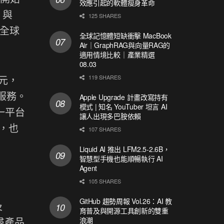
效應引起的軟體瘦身革命
。與
125 SHARES
布全球
全球記憶體短缺衝擊 MacBook
Air｜GraphRAG與向量RAG的
適用情境比較｜產業精選
08.03
美元，
119 SHARES
和服務。
Apple Upgrade 計畫改寫持有
模式 | 知名 YouTuber 坦言 AI
一平台
讓人出現多巴胺依賴
，也
107 SHARES
Liquid AI 推出 LFM2.5-2.6B，
智慧型手機也能順暢執行 AI
Agent
105 SHARES
GitHub 趨勢周報 Vol.26：AI 教
及
育普及與開源工具創新的雙重
搜尋產品
浪潮