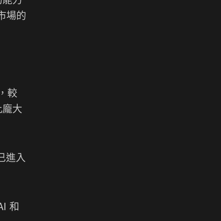
 市場的
元，較
此龐大
已進入
I 和