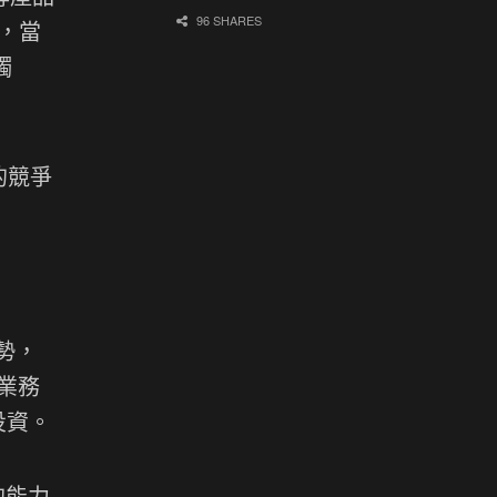
96 SHARES
覷，當
觸
的競爭
優勢，
業務
投資。
的能力