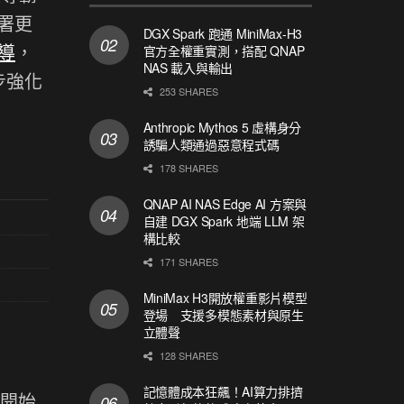
署更
DGX Spark 跑通 MiniMax-H3
導
，
官方全權重實測，搭配 QNAP
NAS 載入與輸出
步強化
253 SHARES
Anthropic Mythos 5 虛構身分
誘騙人類通過惡意程式碼
178 SHARES
QNAP AI NAS Edge AI 方案與
自建 DGX Spark 地端 LLM 架
構比較
171 SHARES
MiniMax H3開放權重影片模型
登場 支援多模態素材與原生
立體聲
128 SHARES
記憶體成本狂飆！AI算力排擠
業開始