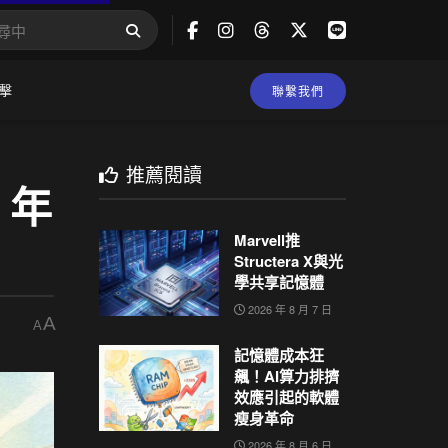
擊
聯繫我們
推薦閱讀
 年
Marvell推
Structera X與光
學共享記憶體
2026 年 8 月 7 日
A
A
記憶體成本狂
飆！AI算力排擠
效應引起的軟體
瘦身革命
2026 年 8 月 6 日