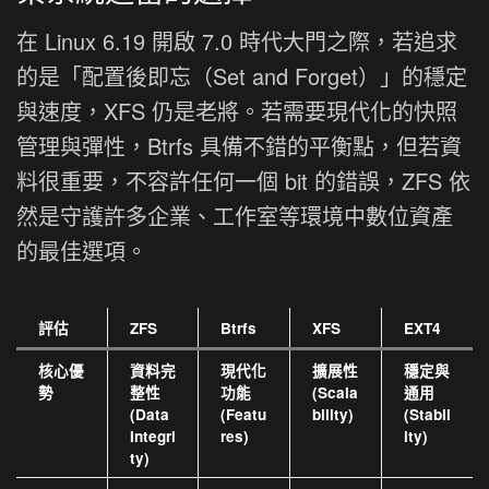
在 Linux 6.19 開啟 7.0 時代大門之際，若追求
的是「配置後即忘（Set and Forget）」的穩定
與速度，XFS 仍是老將。若需要現代化的快照
管理與彈性，Btrfs 具備不錯的平衡點，但若資
料很重要，不容許任何一個 bit 的錯誤，ZFS 依
然是守護許多企業、工作室等環境中數位資產
的最佳選項。
評估
ZFS
Btrfs
XFS
EXT4
核心優
資料完
現代化
擴展性
穩定與
勢
整性
功能
(Scala
通用
(Data
(Featu
bility)
(Stabil
Integri
res)
ity)
ty)