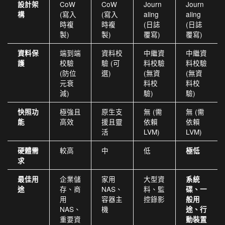
CoW
CoW
Journ
Journ
設計架
(寫入
(寫入
aling
aling
構
時複
時複
(日誌
(日誌
製)
製)
覆寫)
覆寫)
端到端
資料校
中繼資
中繼資
資料保
校驗
驗 (可
料校驗
料校驗
護
(防位
選)
(無資
(無資
元衰
料校
料校
減)
驗)
驗)
極強且
原生支
無 (需
無 (需
快照功
高效
援且靈
依賴
依賴
能
活
LVM)
LVM)
較高
中
低
硬體需
極低
求
企業儲
家用
大型資
最佳用
系統
存、商
NAS、
料、監
途
碟、一
用
容器主
控錄影
般用
NAS、
機
途、行
重要資
動裝置