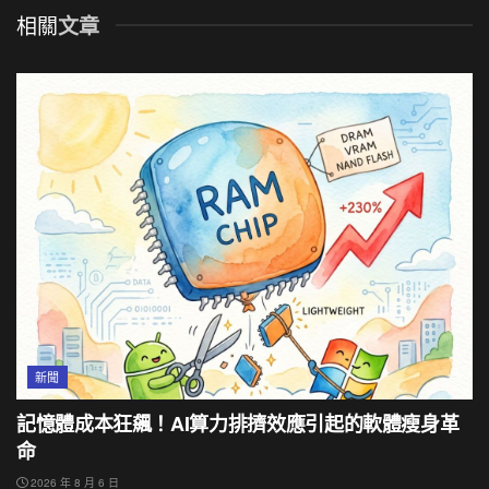
相關
文章
新聞
記憶體成本狂飆！AI算力排擠效應引起的軟體瘦身革
命
2026 年 8 月 6 日