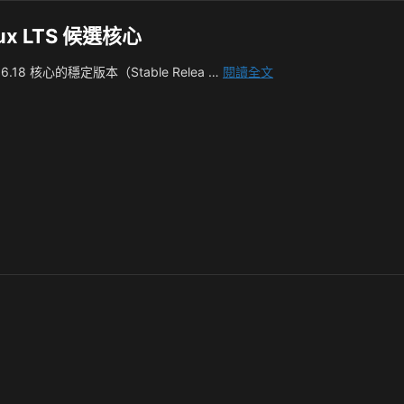
ux LTS 候選核心
Linux
x 6.18 核心的穩定版本（Stable Relea …
閱讀全文
6.18
正
式
釋
出：
追
求
穩
定
的
新
版
Linux
LTS
候
選
核