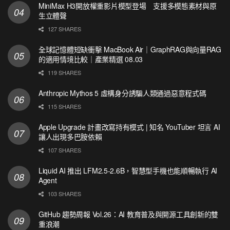
MiniMax H3開放權重影片模型登場 支援多模態素材與原
生立體聲
127 SHARES
全球記憶體短缺衝擊 MacBook Air｜GraphRAG與向量RAG
的適用情境比較｜產業精選 08.03
119 SHARES
Anthropic Mythos 5 虛構身分誘騙人類通過惡意程式碼
115 SHARES
Apple Upgrade 計畫改寫持有模式 | 知名 YouTuber 坦言 AI
讓人出現多巴胺依賴
107 SHARES
Liquid AI 推出 LFM2.5-2.6B，智慧型手機也能順暢執行 AI
Agent
103 SHARES
GitHub 趨勢周報 Vol.26：AI 教育普及與開源工具創新的雙
重浪潮