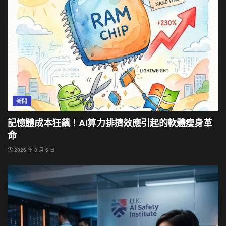
新聞
記憶體成本狂飆！AI算力排擠效應引起的軟體瘦身革
命
2026 年 8 月 6 日