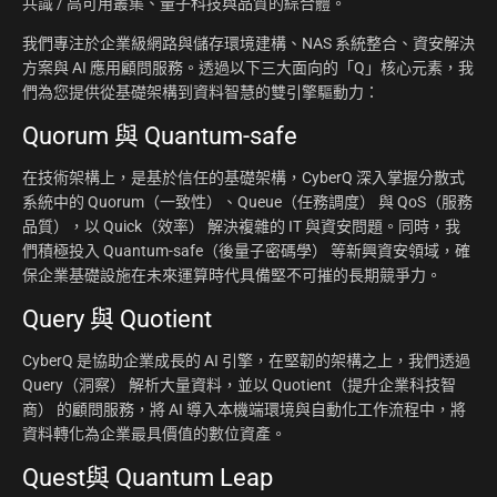
共識 / 高可用叢集、量子科技與品質的綜合體。
我們專注於企業級網路與儲存環境建構、NAS 系統整合、資安解決
方案與 AI 應用顧問服務。透過以下三大面向的「Q」核心元素，我
們為您提供從基礎架構到資料智慧的雙引擎驅動力：
Quorum 與 Quantum-safe
在技術架構上，是基於信任的基礎架構，CyberQ 深入掌握分散式
系統中的 Quorum（一致性）、Queue（任務調度） 與 QoS（服務
品質），以 Quick（效率） 解決複雜的 IT 與資安問題。同時，我
們積極投入 Quantum-safe（後量子密碼學） 等新興資安領域，確
保企業基礎設施在未來運算時代具備堅不可摧的長期競爭力。
Query 與 Quotient
CyberQ 是協助企業成長的 AI 引擎，在堅韌的架構之上，我們透過
Query（洞察） 解析大量資料，並以 Quotient（提升企業科技智
商） 的顧問服務，將 AI 導入本機端環境與自動化工作流程中，將
資料轉化為企業最具價值的數位資產。
Quest與 Quantum Leap