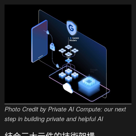
Photo Credit by Private AI Compute: our next
step in building private and helpful AI
結合三大元件的技術架構