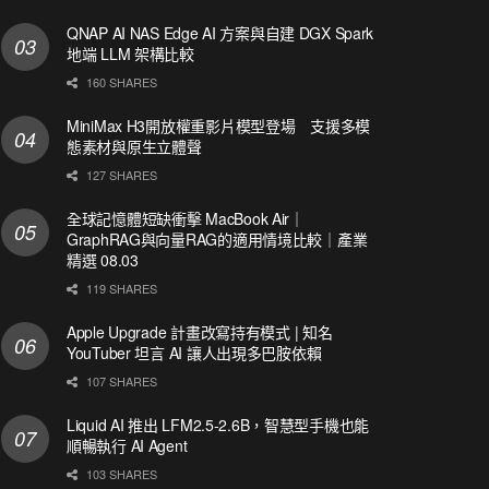
QNAP AI NAS Edge AI 方案與自建 DGX Spark
地端 LLM 架構比較
160 SHARES
MiniMax H3開放權重影片模型登場 支援多模
態素材與原生立體聲
127 SHARES
全球記憶體短缺衝擊 MacBook Air｜
GraphRAG與向量RAG的適用情境比較｜產業
精選 08.03
119 SHARES
Apple Upgrade 計畫改寫持有模式 | 知名
YouTuber 坦言 AI 讓人出現多巴胺依賴
107 SHARES
Liquid AI 推出 LFM2.5-2.6B，智慧型手機也能
順暢執行 AI Agent
103 SHARES