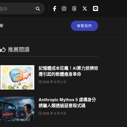
擊
聯繫我們
推薦閱讀
記憶體成本狂飆！AI算力排擠效
應引起的軟體瘦身革命
2026 年 8 月 6 日
Anthropic Mythos 5 虛構身分
誘騙人類通過惡意程式碼
2026 年 8 月 5 日