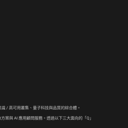
資訊、共識 / 高可用叢集、量子科技與品質的綜合體。
方案與 AI 應用顧問服務。透過以下三大面向的「Q」
：