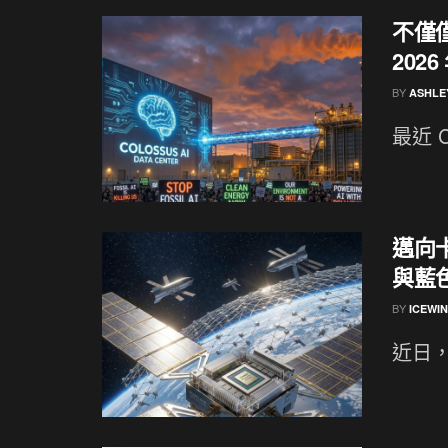
不僅僅
202
BY
ASHLE
最近 C
邁向卡
與藍
BY
ICEWI
近日，