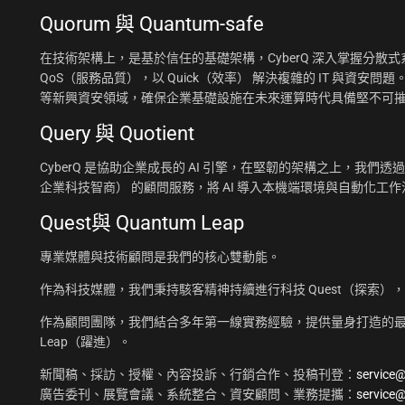
Quorum 與 Quantum-safe
在技術架構上，是基於信任的基礎架構，CyberQ 深入掌握分散式系統
QoS（服務品質），以 Quick（效率） 解決複雜的 IT 與資安問題
等新興資安領域，確保企業基礎設施在未來運算時代具備堅不可
Query 與 Quotient
CyberQ 是協助企業成長的 AI 引擎，在堅韌的架構之上，我們透過 Q
企業科技智商） 的顧問服務，將 AI 導入本機端環境與自動化
Quest與 Quantum Leap
專業媒體與技術顧問是我們的核心雙動能。
作為科技媒體，我們秉持駭客精神持續進行科技 Quest（探索）
作為顧問團隊，我們結合多年第一線實務經驗，提供量身打造的最佳
Leap（躍進）。
新聞稿、採訪、授權、內容投訴、行銷合作、投稿刊登：
service
廣告委刊、展覽會議、系統整合、資安顧問、業務提攜：
service