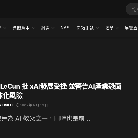
R
進階應用
網通
NAS
開箱測試
教學
展覽直
n LeCun 批 xAI發展受挫 並警告AI產業恐面
沫化風險
2026 年 6 月 19 日
Y HSIEH
譽為 AI 教父之一、同時也是前 ...