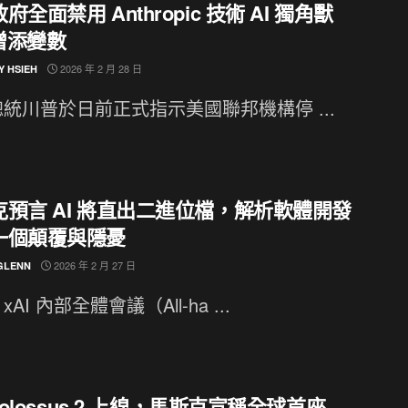
府全面禁用 Anthropic 技術 AI 獨角獸
 增添變數
2026 年 2 月 28 日
Y HSIEH
統川普於日前正式指示美國聯邦機構停 ...
克預言 AI 將直出二進位檔，解析軟體開發
一個顛覆與隱憂
2026 年 2 月 27 日
GLENN
AI 內部全體會議（All-ha ...
 Colossus 2 上線，馬斯克宣稱全球首座