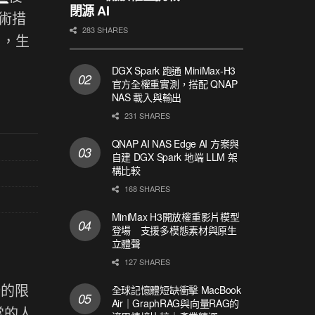
閉源 AI
術措
283 SHARES
用，生
DGX Spark 跑通 MiniMax-H3
官方全權重實測，搭配 QNAP
NAS 載入與輸出
231 SHARES
QNAP AI NAS Edge AI 方案與
自建 DGX Spark 地端 LLM 架
構比較
168 SHARES
MiniMax H3開放權重影片模型
登場 支援多模態素材與原生
立體聲
127 SHARES
新的限
全球記憶體短缺衝擊 MacBook
Air｜GraphRAG與向量RAG的
常的人