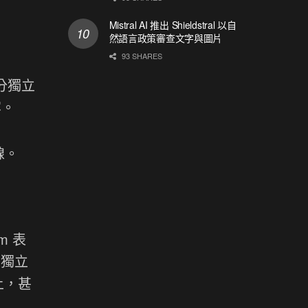
Mistral AI 推出 Shieldstral 以自
然語言政策審查文字與圖片
93 SHARES
分獨立
容。
線。
m 表
了獨立
上，甚