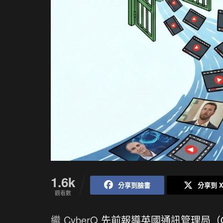
1.6k
分享到臉書
分享到 
觀看數
繼 CyberQ
先前報導英國通訊管理局（O