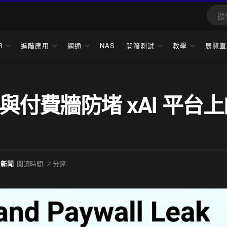
R
進階應用
網通
NAS
開箱測試
教學
展覽直
鎖與付費牆防堵 xAI 平台
新聞
閱讀時間: 2 分鐘