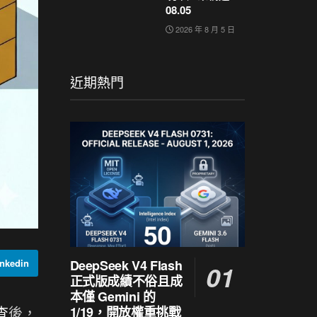
08.05
2026 年 8 月 5 日
近期熱門
DeepSeek V4 Flash
nkedin
正式版成績不俗且成
本僅 Gemini 的
查
後，
1/19，開放權重挑戰