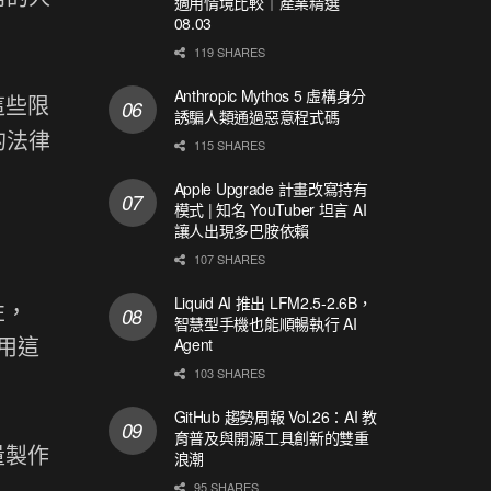
適用情境比較｜產業精選
08.03
119 SHARES
Anthropic Mythos 5 虛構身分
這些限
誘騙人類通過惡意程式碼
的法律
115 SHARES
Apple Upgrade 計畫改寫持有
模式 | 知名 YouTuber 坦言 AI
讓人出現多巴胺依賴
107 SHARES
Liquid AI 推出 LFM2.5-2.6B，
性，
智慧型手機也能順暢執行 AI
用這
Agent
103 SHARES
GitHub 趨勢周報 Vol.26：AI 教
育普及與開源工具創新的雙重
量製作
浪潮
95 SHARES