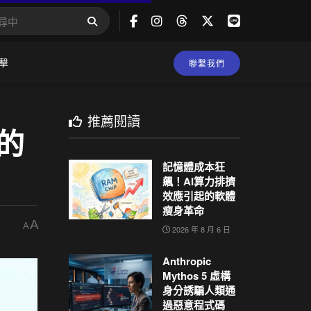
擊
聯繫我們
推薦閱讀
上的
記憶體成本狂
飆！AI算力排擠
效應引起的軟體
瘦身革命
A
A
2026 年 8 月 6 日
Anthropic
Mythos 5 虛構
身分誘騙人類通
過惡意程式碼