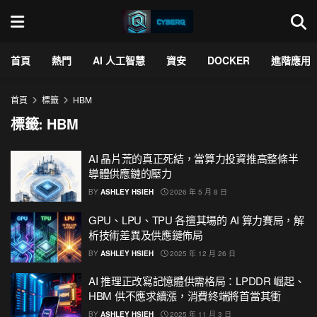
首頁
熱門
AI 人工智慧
資安
DOCKER
進階應用
首頁
標籤
HBM
標籤:
HBM
AI 晶片荒的真正死結，當算力投資推高整條半
導體供應鏈的壓力
BY
ASHLEY HSIEH
2026 年 5 月 8 日
GPU、LPU、TPU 各擅其場的 AI 算力賽局，解
析技術差異及供應鏈佈局
BY
ASHLEY HSIEH
2025 年 12 月 26 日
AI 推理正改寫記憶體供需格局：LPDDR 崛起、
HBM 供不應求續漲，消費終端將首當其衝
BY
ASHLEY HSIEH
2025 年 11 月 3 日