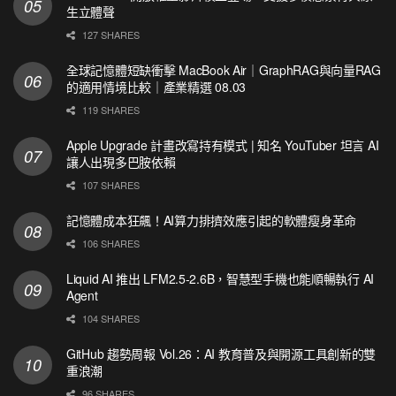
生立體聲
127 SHARES
全球記憶體短缺衝擊 MacBook Air｜GraphRAG與向量RAG
的適用情境比較｜產業精選 08.03
119 SHARES
Apple Upgrade 計畫改寫持有模式 | 知名 YouTuber 坦言 AI
讓人出現多巴胺依賴
107 SHARES
記憶體成本狂飆！AI算力排擠效應引起的軟體瘦身革命
106 SHARES
Liquid AI 推出 LFM2.5-2.6B，智慧型手機也能順暢執行 AI
Agent
104 SHARES
GitHub 趨勢周報 Vol.26：AI 教育普及與開源工具創新的雙
重浪潮
96 SHARES