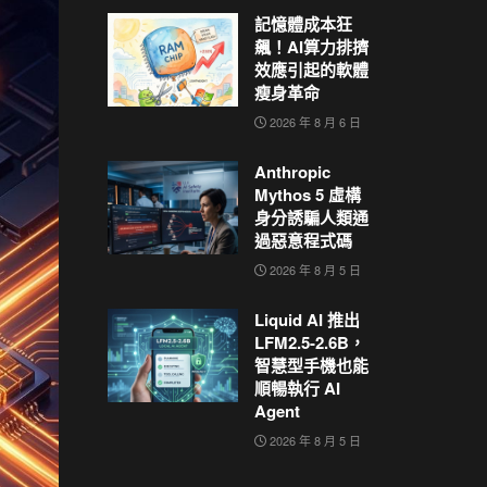
記憶體成本狂
飆！AI算力排擠
效應引起的軟體
瘦身革命
2026 年 8 月 6 日
Anthropic
Mythos 5 虛構
身分誘騙人類通
過惡意程式碼
2026 年 8 月 5 日
Liquid AI 推出
LFM2.5-2.6B，
智慧型手機也能
順暢執行 AI
Agent
2026 年 8 月 5 日