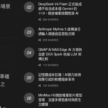
DeepSeek V4 Flash 正式版成
用場景
績不俗且成本僅 Gemini 的
1/19，開放權重挑戰閉源 AI
284 SHARES
Anthropic Mythos 5 虛構身分
誘騙人類通過惡意程式碼
205 SHARES
QNAP AI NAS Edge AI 方案與
自建 DGX Spark 地端 LLM 架
構比較
172 SHARES
記憶體成本狂飆！AI算力排擠
出準確
效應引起的軟體瘦身革命
 之
152 SHARES
MiniMax H3開放權重影片模型
登場 支援多模態素材與原生
立體聲
A x