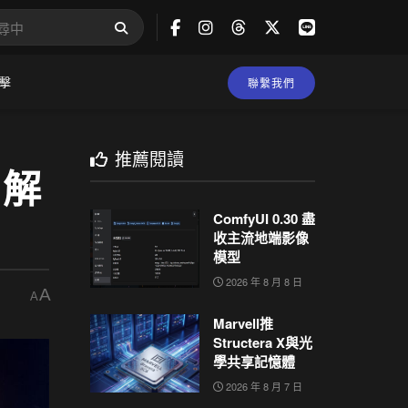
擊
聯繫我們
推薦閱讀
，解
ComfyUI 0.30 盡
收主流地端影像
模型
2026 年 8 月 8 日
A
A
Marvell推
Structera X與光
學共享記憶體
2026 年 8 月 7 日