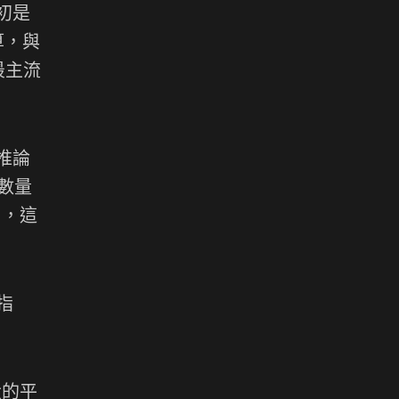
初是
算，與
最主流
推論
數量
），這
指
大的平