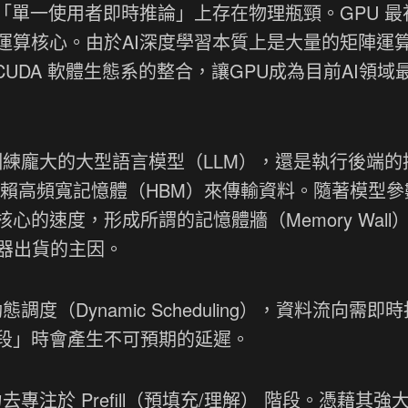
在「單一使用者即時推論」上存在物理瓶頸。GPU 最
運算核心。由於AI深度學習本質上是大量的矩陣運
 CUDA 軟體生態系的整合，讓GPU成為目前AI領域
訓練龐大的大型語言模型（LLM），還是執行後端的
依賴高頻寬記憶體（HBM）來傳輸資料。隨著模型參
的速度，形成所謂的記憶體牆（Memory Wall
服器出貨的主因。
度（Dynamic Scheduling），資料流向需即時
段」時會產生不可預期的延遲。
專注於 Prefill（預填充/理解） 階段。憑藉其強