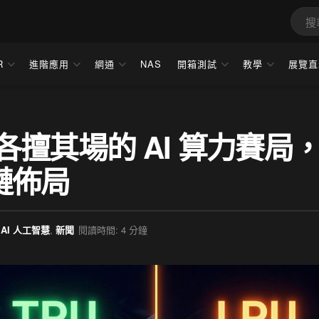
R
進階應用
網通
NAS
開箱測試
教學
展覽直
 各擅其場的 AI 算力賽局
鏈佈局
AI 人工智慧
,
新聞
閱讀時間: 4 分鐘