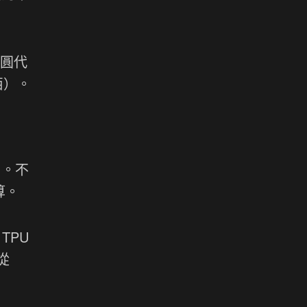
晶圓代
佰）。
）。不
算。
TPU
從