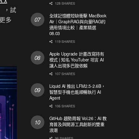
128 SHARES
」，試
全球記憶體短缺衝擊 MacBook
更多
Air｜GraphRAG與向量RAG的
適用情境比較｜產業精選
08.03
119 SHARES
Apple Upgrade 計畫改寫持有
模式 | 知名 YouTuber 坦言 AI
讓人出現多巴胺依賴
107 SHARES
Liquid AI 推出 LFM2.5-2.6B，
智慧型手機也能順暢執行 AI
Agent
106 SHARES
GitHub 趨勢周報 Vol.26：AI 教
育普及與開源工具創新的雙重
浪潮
96 SHARES