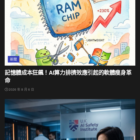
新聞
記憶體成本狂飆！AI算力排擠效應引起的軟體瘦身革
命
2026 年 8 月 6 日