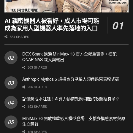
AI 親密機器人被看好，成人市場可能
成為家用人型機器人率先落地的入口
584 SHARES
DGX Spark 跑通 MiniMax-H3 官方全權重實測，搭配
QNAP NAS 載入與輸出
303 SHARES
Anthropic Mythos 5 虛構身分誘騙人類通過惡意程式碼
206 SHARES
記憶體成本狂飆！AI算力排擠效應引起的軟體瘦身革命
153 SHARES
MiniMax H3開放權重影片模型登場 支援多模態素材與原
生立體聲
129 SHARES