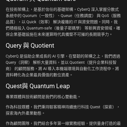
在技術架構上，是基於信任的基礎架構，CyberQ 深入掌握分散式
系統中的 Quorum（一致性）、Queue（任務調度） 與 QoS（服務
品質），以 Quick（效率） 解決複雜的 IT 與資安問題。同時，我
們積極投入 Quantum-safe（後量子密碼學） 等新興資安領域，確
保企業基礎設施在未來運算時代具備堅不可摧的長期競爭力。
Query 與 Quotient
CyberQ 是協助企業成長的 AI 引擎，在堅韌的架構之上，我們透過
Query（洞察） 解析大量資料，並以 Quotient（提升企業科技智
商） 的顧問服務，將 AI 導入本機端環境與自動化工作流程中，將
資料轉化為企業最具價值的數位資產。
Quest與 Quantum Leap
專業媒體與技術顧問是我們的核心雙動能。
作為科技媒體，我們秉持駭客精神持續進行科技 Quest（探索），
探索海內外產業動態。
作為顧問團隊，我們結合多年第一線實務經驗，提供量身打造的最