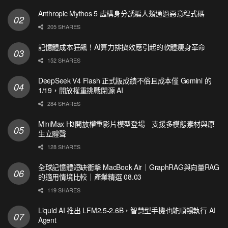
Anthropic Mythos 5 虛構身分誘騙人類通過惡意程式碼
205 SHARES
記憶體成本狂飆！AI算力排擠效應引起的軟體瘦身革命
152 SHARES
DeepSeek V4 Flash 正式版成績不俗且成本僅 Gemini 的
1/19，開放權重挑戰閉源 AI
284 SHARES
MiniMax H3開放權重影片模型登場 支援多模態素材與原
生立體聲
128 SHARES
全球記憶體短缺衝擊 MacBook Air｜GraphRAG與向量RAG
的適用情境比較｜產業精選 08.03
119 SHARES
Liquid AI 推出 LFM2.5-2.6B，智慧型手機也能順暢執行 AI
Agent