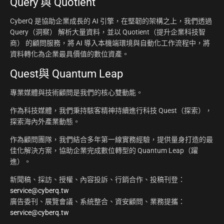
Query 與 Quotient
CyberQ 是協助企業成長的 AI 引擎，在堅韌的架構之上，我們透過
Query（洞察） 解析大量資料，並以 Quotient（提升企業科技智
商） 的顧問服務，將 AI 導入本機端環境與自動化工作流程中，將
資料轉化為企業最具價值的數位資產。
Quest與 Quantum Leap
專業媒體與技術顧問是我們的核心雙動能。
作為科技媒體，我們秉持駭客精神持續進行科技 Quest（探索），
探索海內外產業動態。
作為顧問團隊，我們結合多年第一線實務經驗，提供量身打造的最
佳化解決方案，協助企業完成數位轉型的 Quantum Leap（躍
進）。
新聞稿、採訪、授權、內容投訴、行銷合作、投稿刊登：
service@cyberq.tw
廣告委刊、展覽會議、系統整合、資安顧問、業務提攜：
service@cyberq.tw