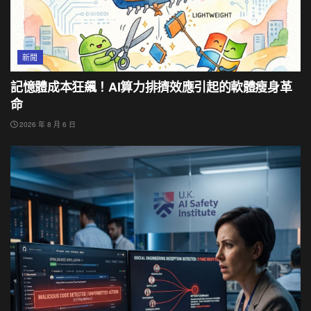
新聞
記憶體成本狂飆！AI算力排擠效應引起的軟體瘦身革
命
2026 年 8 月 6 日