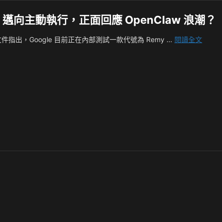
mini 邁向主動執行，正面回應 OpenClaw 浪潮？
Googl
內部文件指出，Google 目前正在內部測試一款代號為 Remy …
閱讀全文
內
測
24/7
AI
代
理
Remy
Gemin
邁
向
主
動
執
行，
正
面
回