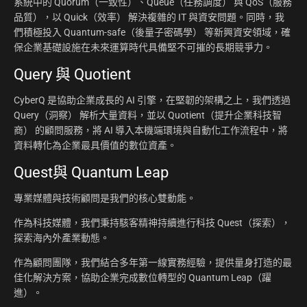
系統中的 Quorum（一致性）、Queue（任務調度） 與 QoS（服務
品質），以 Quick（效率） 解決複雜的 IT 與資安問題。同時，我
們積極投入 Quantum-safe（後量子密碼學） 等新興資安領域，確
保企業基礎設施在未來運算時代具備堅不可摧的長期競爭力。
Query 與 Quotient
CyberQ 是協助企業成長的 AI 引擎，在堅韌的架構之上，我們透過
Query（洞察） 解析大量資料，並以 Quotient（提升企業科技智
商） 的顧問服務，將 AI 導入本機端環境與自動化工作流程中，將
資料轉化為企業最具價值的數位資產。
Quest與 Quantum Leap
專業媒體與技術顧問是我們的核心雙動能。
作為科技媒體，我們秉持駭客精神持續進行科技 Quest（探索），
探索海內外產業動態。
作為顧問團隊，我們結合多年第一線實務經驗，提供量身打造的最
佳化解決方案，協助企業完成數位轉型的 Quantum Leap（躍
進）。