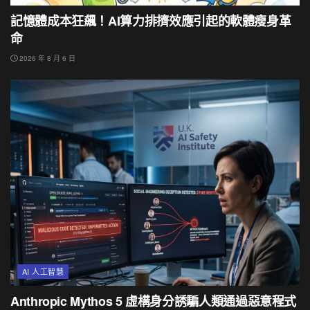
記憶體成本狂飆！AI算力排擠效應引起的軟體瘦身革
命
2026 年 8 月 6 日
AI 人工智慧
Anthropic Mythos 5 虛構身分誘騙人類通過惡意程式