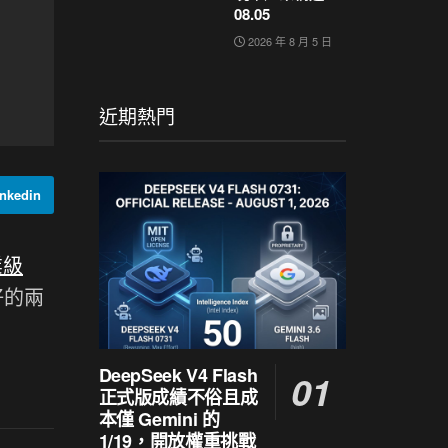
08.05
2026 年 8 月 5 日
近期熱門
nkedin
業級
備好的兩
DeepSeek V4 Flash
正式版成績不俗且成
本僅 Gemini 的
1/19，開放權重挑戰