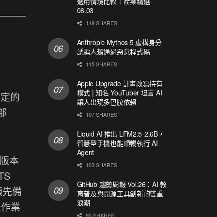
適用情境比較｜產業精選
08.03
119 SHARES
Anthropic Mythos 5 虛構身分
誘騙人類通過惡意程式碼
115 SHARES
Apple Upgrade 計畫改寫持有
模式 | 知名 YouTuber 坦言 AI
設定的
讓人出現多巴胺依賴
部
107 SHARES
Liquid AI 推出 LFM2.5-2.6B，
智慧型手機也能順暢執行 AI
Agent
以上版本
103 SHARES
TS
GitHub 趨勢周報 Vol.26：AI 教
須先備
育普及與開源工具創新的雙重
浪潮
級作業
95 SHARES