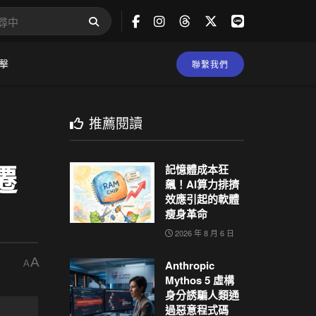
擊
聯繫我們
推薦閱讀
遷
記憶體成本狂
飆！AI算力排擠
效應引起的軟體
瘦身革命
2026 年 8 月 6 日
A
Anthropic
A
Mythos 5 虛構
身分誘騙人類通
過惡意程式碼