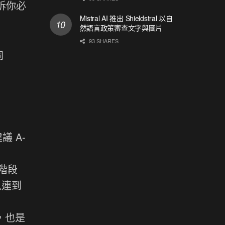
訴你必
Mistral AI 推出 Shieldstral 以自
然語言政策審查文字與圖片
93 SHARES
同
議 A-
現階段
以連到
，也是