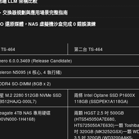
k 地端 LLM 架構比較
材選擇、交換器規劃與應用場景完整指南
打造 ISO 還原媒體，NAS 虛擬機沙盒完成 0 錯誤演練
TS-464
第二台 TS-464
ero 6.0.0.3469 (Release Candidate)
 Celeron N5095 (4 核心, 4 執行緒)
DDR4 SO-DIMM (8GB x 2)
 M.2 2280 512GB NVMe SSD
兩條 Intel Optane SSD P1600X
B512HAJQ-000L7)
118GB (SSDPEK1A118GA)
eagate 4TB NAS 專用硬碟
兩顆 HGST 2.5 吋 500GB
00VN000-1H4168)
(HTS545050A7E680,
HTS725050A7E630)一顆 Toshiba
吋 320GB (MK3252GSX)一顆 W
3.5 吋 320GB (WD3200AAKS-