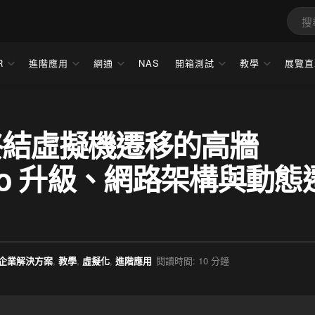
R
進階應用
網通
NAS
開箱測試
教學
展覽直
S 終結虛擬機遷移的高牆
ero 升級、網路架構與動態
企業解決方案
,
教學
,
虛擬化
,
進階應用
閱讀時間: 10 分鐘