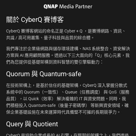
關於
CyberQ 賽博客
CyberQ 賽博客網站的命名正是 Cyber + Q ，是賽博網路、資訊、
共識 / 高可用叢集、量子科技與品質的綜合體。
我們專注於企業級網路與儲存環境建構、NAS 系統整合、資安解決
方案與 AI 應用顧問服務。透過以下三大面向的「Q」核心元素，我
們為您提供從基礎架構到資料智慧的雙引擎驅動力：
Quorum 與 Quantum-safe
在技術架構上，是基於信任的基礎架構，CyberQ 深入掌握分散式
系統中的 Quorum（一致性）、Queue（任務調度） 與 QoS（服務
品質），以 Quick（效率） 解決複雜的 IT 與資安問題。同時，我
們積極投入 Quantum-safe（後量子密碼學） 等新興資安領域，確
保企業基礎設施在未來運算時代具備堅不可摧的長期競爭力。
Query 與 Quotient
CyberQ 是協助企業成長的 AI 引擎，在堅韌的架構之上，我們透過