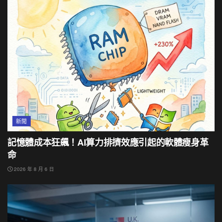
新聞
記憶體成本狂飆！AI算力排擠效應引起的軟體瘦身革
命
2026 年 8 月 6 日