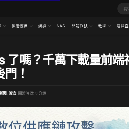
R
進階應用
網通
NAS
開箱測試
教學
展覽直
axios 了嗎？千萬下載量前端
後門！
新聞
,
資安
閱讀時間: 3 分鐘