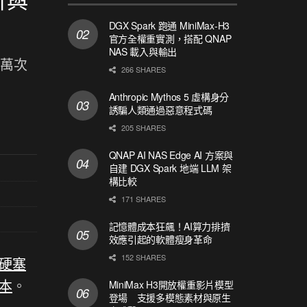
DGX Spark 跑通 MiniMax-H3
官方全權重實測，搭配 QNAP
NAS 載入與輸出
千萬次
266 SHARES
Anthropic Mythos 5 虛構身分
誘騙人類通過惡意程式碼
205 SHARES
QNAP AI NAS Edge AI 方案與
自建 DGX Spark 地端 LLM 架
構比較
171 SHARES
記憶體成本狂飆！AI算力排擠
效應引起的軟體瘦身革命
152 SHARES
被硬塞
版本
。
MiniMax H3開放權重影片模型
登場 支援多模態素材與原生