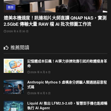
教學
媲美本機速度！訊連相片大師直讀 QNAP NAS，實測
2.5GbE 傳輸大量 RAW 檔 AI 批次修圖工作流
2026 年 6 月 30 日
推薦閱讀
記憶體成本狂飆！AI算力排擠效應引起的軟體瘦身革
命
2026 年 8 月 6 日
Anthropic Mythos 5 虛構身分誘騙人類通過惡意程
式碼
2026 年 8 月 5 日
Liquid AI 推出 LFM2.5-2.6B，智慧型手機也能順暢
執行 AI Agent