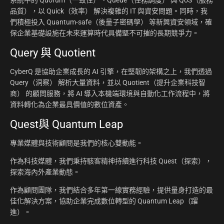
系統中的 Quorum（一致性）、Queue（任務調度） 與 QoS（服務
品質），以 Quick（效率） 解決複雜的 IT 與資安問題。同時，我
們積極投入 Quantum-safe（後量子密碼學） 等新興資安領域，確
保企業基礎設施在未來運算時代具備堅不可摧的長期競爭力。
Query 與 Quotient
CyberQ 是協助企業成長的 AI 引擎，在堅韌的架構之上，我們透過
Query（洞察） 解析大量資料，並以 Quotient（提升企業科技智
商） 的顧問服務，將 AI 導入本機端環境與自動化工作流程中，將
資料轉化為企業最具價值的數位資產。
Quest與 Quantum Leap
專業媒體與技術顧問是我們的核心雙動能。
作為科技媒體，我們秉持駭客精神持續進行科技 Quest（探索），
探索海內外產業動態。
作為顧問團隊，我們結合多年第一線實務經驗，提供量身打造的最
佳化解決方案，協助企業完成數位轉型的 Quantum Leap（躍
進）。