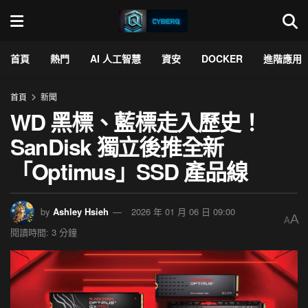
首頁
熱門
AI 人工智慧
資安
DOCKER
進階應用
首頁
新聞
WD 黑標、藍標走入歷史！
SanDisk 獨立後推全新
「Optimus」SSD 產品線
by
Ashley Hsieh
2026 年 01 月 06 日 09:00
A
A
閱讀時間: 3 分鐘