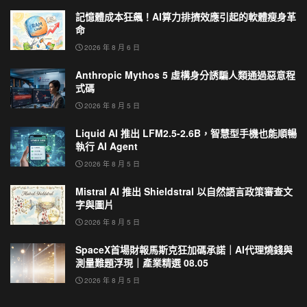
記憶體成本狂飆！AI算力排擠效應引起的軟體瘦身革
命
2026 年 8 月 6 日
Anthropic Mythos 5 虛構身分誘騙人類通過惡意程
式碼
2026 年 8 月 5 日
Liquid AI 推出 LFM2.5-2.6B，智慧型手機也能順暢
執行 AI Agent
2026 年 8 月 5 日
Mistral AI 推出 Shieldstral 以自然語言政策審查文
字與圖片
2026 年 8 月 5 日
SpaceX首場財報馬斯克狂加碼承諾｜AI代理燒錢與
測量難題浮現｜產業精選 08.05
2026 年 8 月 5 日