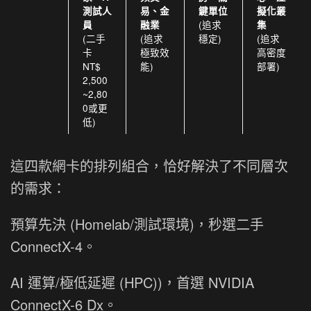
測試人
易、金
鍵單位
擬化叢
(追求
員
融業
集
(二手
(追求
穩定)
(追求
卡
極致效
高密度
NT$
能)
部署)
2,500
~2,80
0或更
低)
這四款網卡的排列組合，恰好解決了不同層次
的需求：
預算先決 (Homelab/測試環境)，秒選二手
ConnectX-4。
AI 運算/極低延遲 (HPC))，首選 NVIDIA
ConnectX-6 Dx。