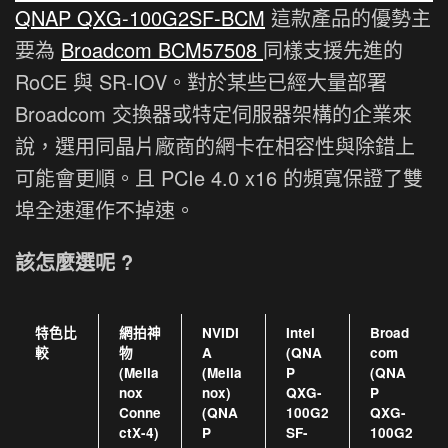
QNAP QXG-100G2SF-BCM
這款產品的優勢主
要為
Broadcom BCM57508
同樣支援先進的
RoCE 與 SR-IOV。對於某些已經大量部署
Broadcom 交換器或特定伺服器架構的企業來
說，選用同晶片廠商的網卡在相容性與除錯上
可能會更順。且 PCIe 4.0 x16 的頻寬保證了雙
埠全速運作不掉速。
該怎麼選呢 ?
特色比
網拍神
NVIDI
Intel
Broad
較
物
A
(QNA
com
(Mella
(Mella
P
(QNA
nox
nox)
QXG-
P
Conne
(QNA
100G2
QXG-
ctX-4)
P
SF-
100G2