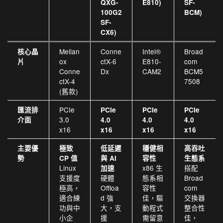
QXG-
E810)
SF-
100G2
BCM)
SF-
CX6)
Mellan
Conne
Intel®
Broad
核心晶
ox
ctX-6
E810-
com
片
Conne
Dx
CAM2
BCM5
ctX-4
7508
(舊款)
PCIe
匯流排
PCIe
PCIe
PCIe
3.0
介面
4.0
4.0
4.0
x16
x16
x16
x16
主要優
極致
低延遲
穩健相
高吞吐
勢
CP 值
與 AI
容性
生態系
Linux
x86 生
搭配
加速
支援度
硬體
態系相
Broad
極高，
Offloa
容性
com
適合練
d 強
佳，驅
交換器
功與中
大，支
動程式
整合性
小企
援
需留意
佳，