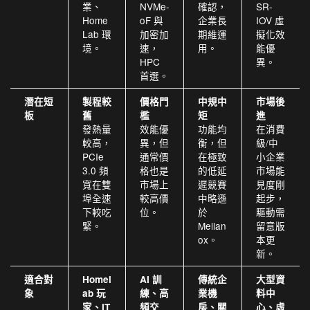
業、
NVMe-
確認，
SR-
Home
oF 與
企業長
IOV 虛
Lab 環
加密加
期維運
擬化效
境。
速，
用。
能優
HPC
異。
首選。
潛在短
製程較
價格門
中規中
市場後
板
舊
檻
矩
進
發熱量
效能優
功能均
在消費
較高，
異，但
衡，但
級/中
PCIe
通常價
在極致
小企業
3.0 頻
格也是
的低延
市場能
寬在雙
市場上
遲競賽
見度剛
埠全速
較高價
中略遜
起步，
下較吃
位。
於
驅動需
緊。
Mellan
留意版
ox。
本更
新。
適合對
Homel
AI 訓
傳統企
大型資
象
ab 玩
練、高
業機
料中
家、IT
頻交
房、關
心、虛