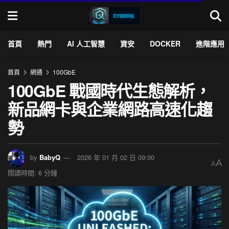
首頁
熱門
AI 人工智慧
資安
DOCKER
進階應用
首頁
網通
100GbE
100GbE 戰國時代生態解析，
新品網卡與企業網路高速化趨
勢
by
BabyQ
2026 年 01 月 02 日 09:00
A
A
閱讀時間: 6 分鐘