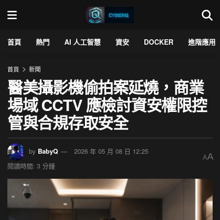
首頁
熱門
AI 人工智慧
資安
DOCKER
進階應用
首頁
新聞
醫美攝影機偷拍案延燒，商業
場域 CCTV 應檢討資安權限控
管與合規存取安全
by
BabyQ
2026 年 05 月 08 日 12:25
A
A
閱讀時間: 3 分鐘