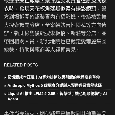
根據
中央社報導，案件起於消費者在診療間換
衣時，發現天花板角落疑似藏有攝影鏡頭
，警
方到場拆開確認裝置內有攝影機，後續檢警擴
大搜索數間分店，全案朝妨害性隱私等方向偵
辦。新北檢警後續搜索板橋、新莊等分店，並
帶回相關人員，新北地院也已裁定愛爾麗集團
總裁、特助與廠商等人羈押禁見。
RELATED POSTS
記憶體成本狂飆！AI算力排擠效應引起的軟體瘦身革命
Anthropic Mythos 5 虛構身分誘騙人類通過惡意程式碼
Liquid AI 推出 LFM2.5-2.6B，智慧型手機也能順暢執行 AI
Agent
事件尚未結束，類似疑雲已擴散到其他醫美品