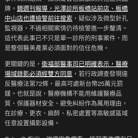
牌。
鏡週刊報導，光澤診所板橋站前店、板橋
中山店也遭檢警前往搜索
，疑似涉及微型針孔
監視器，不過相關案情仍待檢警進一步釐清。
這代表此事已不只是單一診所的刑事案件，而
是整個醫美產業必須面對的信任危機。
更關鍵的是，
衛福部醫事司已明確表示，醫療
場域錄影必須經雙方同意
，若行政調查發現違
反醫療法第72條，最高可處新台幣25萬元罰
鍰。也就是說，醫療機構不能用維護醫療品
質、保護器材安全、避免糾紛作為萬用理由，
在診療、更衣、麻醉、私密處置等高敏感區域
任意設置攝影設備。