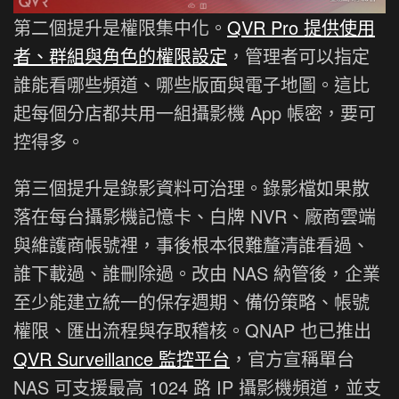
第二個提升是權限集中化。
QVR Pro 提供使用
者、群組與角色的權限設定
，管理者可以指定
誰能看哪些頻道、哪些版面與電子地圖。這比
起每個分店都共用一組攝影機 App 帳密，要可
控得多。
第三個提升是錄影資料可治理。錄影檔如果散
落在每台攝影機記憶卡、白牌 NVR、廠商雲端
與維護商帳號裡，事後根本很難釐清誰看過、
誰下載過、誰刪除過。改由 NAS 納管後，企業
至少能建立統一的保存週期、備份策略、帳號
權限、匯出流程與存取稽核。QNAP 也已推出
QVR Surveillance 監控平台
，官方宣稱單台
NAS 可支援最高 1024 路 IP 攝影機頻道，並支