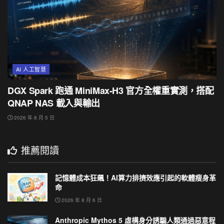
AI 人工智慧
DGX Spark 跑通 MiniMax-H3 官方全權重實測，搭配
QNAP NAS 載入與輸出
2026 年 8 月 5 日
推薦閱讀
記憶體成本狂飆！AI算力排擠效應引起的軟體瘦身革
命
2026 年 8 月 6 日
Anthropic Mythos 5 虛構身分誘騙人類通過惡意程