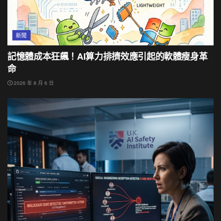
新聞
記憶體成本狂飆！AI算力排擠效應引起的軟體瘦身革
命
2026 年 8 月 6 日