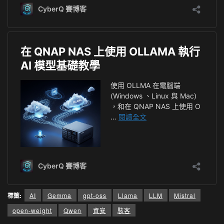
標籤:
AI
Gemma
gpt-oss
Llama
LLM
Mistral
open-weight
Qwen
資安
駭客