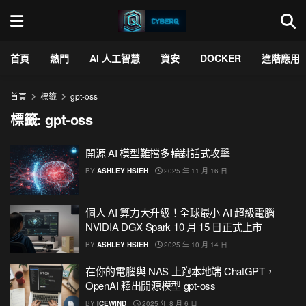
首頁
熱門
AI 人工智慧
資安
DOCKER
進階應用
首頁
標籤
gpt-oss
標籤:
gpt-oss
開源 AI 模型難擋多輪對話式攻擊
BY
ASHLEY HSIEH
2025 年 11 月 16 日
個人 AI 算力大升級！全球最小 AI 超級電腦
NVIDIA DGX Spark 10 月 15 日正式上市
BY
ASHLEY HSIEH
2025 年 10 月 14 日
在你的電腦與 NAS 上跑本地端 ChatGPT，
OpenAI 釋出開源模型 gpt-oss
BY
ICEWIND
2025 年 8 月 6 日