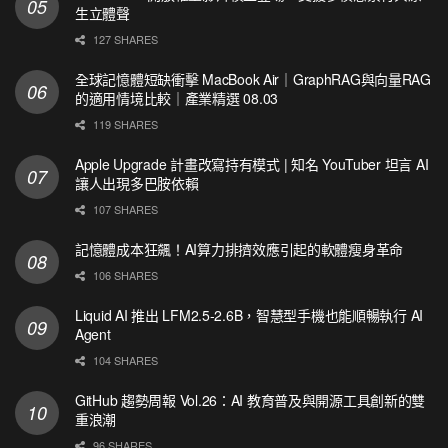
生立體聲
127 SHARES
全球記憶體短缺衝擊 MacBook Air｜GraphRAG與向量RAG
的適用情境比較｜產業精選 08.03
119 SHARES
Apple Upgrade 計畫改寫持有模式 | 知名 YouTuber 坦言 AI
讓人出現多巴胺依賴
107 SHARES
記憶體成本狂飆！AI算力排擠效應引起的軟體瘦身革命
106 SHARES
Liquid AI 推出 LFM2.5-2.6B，智慧型手機也能順暢執行 AI
Agent
104 SHARES
GitHub 趨勢周報 Vol.26：AI 教育普及與開源工具創新的雙
重浪潮
96 SHARES