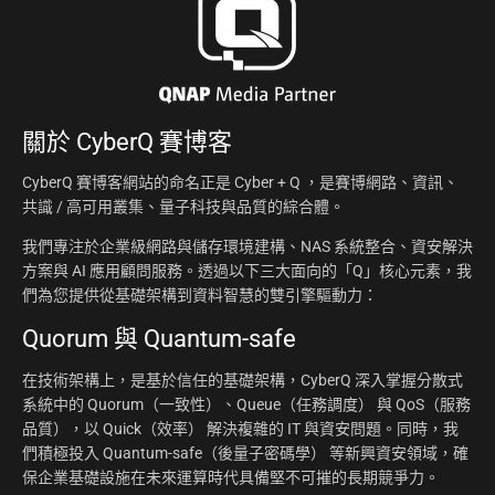
關於
CyberQ 賽博客
CyberQ 賽博客網站的命名正是 Cyber + Q ，是賽博網路、資訊、
共識 / 高可用叢集、量子科技與品質的綜合體。
我們專注於企業級網路與儲存環境建構、NAS 系統整合、資安解決
方案與 AI 應用顧問服務。透過以下三大面向的「Q」核心元素，我
們為您提供從基礎架構到資料智慧的雙引擎驅動力：
Quorum 與 Quantum-safe
在技術架構上，是基於信任的基礎架構，CyberQ 深入掌握分散式
系統中的 Quorum（一致性）、Queue（任務調度） 與 QoS（服務
品質），以 Quick（效率） 解決複雜的 IT 與資安問題。同時，我
們積極投入 Quantum-safe（後量子密碼學） 等新興資安領域，確
保企業基礎設施在未來運算時代具備堅不可摧的長期競爭力。