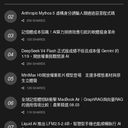
Anthropic Mythos 5 虛構身分誘騙人類通過惡意程式碼
206 SHARES
記憶體成本狂飆！AI算力排擠效應引起的軟體瘦身革命
153 SHARES
DeepSeek V4 Flash 正式版成績不俗且成本僅 Gemini 的
1/19，開放權重挑戰閉源 AI
284 SHARES
MiniMax H3開放權重影片模型登場 支援多模態素材與原
生立體聲
128 SHARES
全球記憶體短缺衝擊 MacBook Air｜GraphRAG與向量RAG
的適用情境比較｜產業精選 08.03
119 SHARES
Liquid AI 推出 LFM2.5-2.6B，智慧型手機也能順暢執行 AI