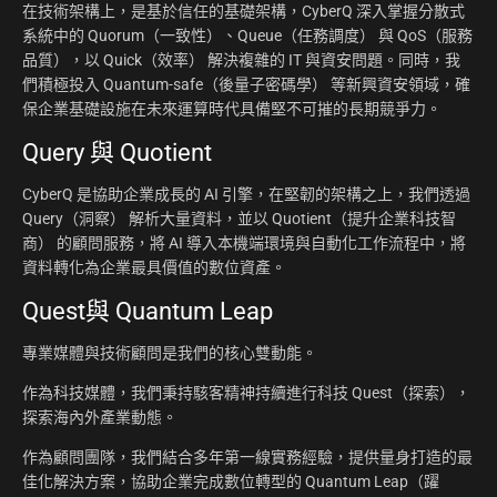
在技術架構上，是基於信任的基礎架構，CyberQ 深入掌握分散式
系統中的 Quorum（一致性）、Queue（任務調度） 與 QoS（服務
品質），以 Quick（效率） 解決複雜的 IT 與資安問題。同時，我
們積極投入 Quantum-safe（後量子密碼學） 等新興資安領域，確
保企業基礎設施在未來運算時代具備堅不可摧的長期競爭力。
Query 與 Quotient
CyberQ 是協助企業成長的 AI 引擎，在堅韌的架構之上，我們透過
Query（洞察） 解析大量資料，並以 Quotient（提升企業科技智
商） 的顧問服務，將 AI 導入本機端環境與自動化工作流程中，將
資料轉化為企業最具價值的數位資產。
Quest與 Quantum Leap
專業媒體與技術顧問是我們的核心雙動能。
作為科技媒體，我們秉持駭客精神持續進行科技 Quest（探索），
探索海內外產業動態。
作為顧問團隊，我們結合多年第一線實務經驗，提供量身打造的最
佳化解決方案，協助企業完成數位轉型的 Quantum Leap（躍