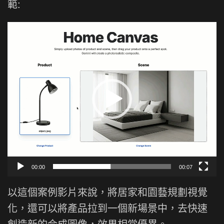
範:
視
訊
播
放
器
00:00
00:07
以這個案例影片來說，將居家和園藝規劃視覺
化，還可以將產品拉到一個新場景中，去快速
創造新的合成圖像，效果相當優異。