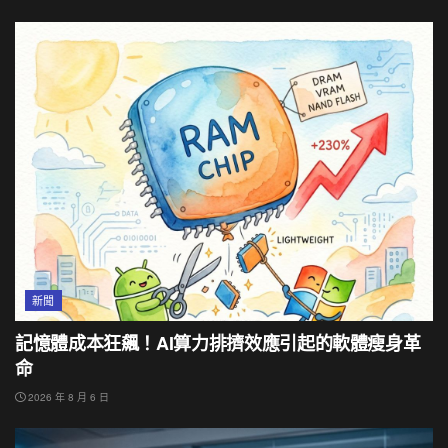
新聞
記憶體成本狂飆！AI算力排擠效應引起的軟體瘦身革
命
2026 年 8 月 6 日