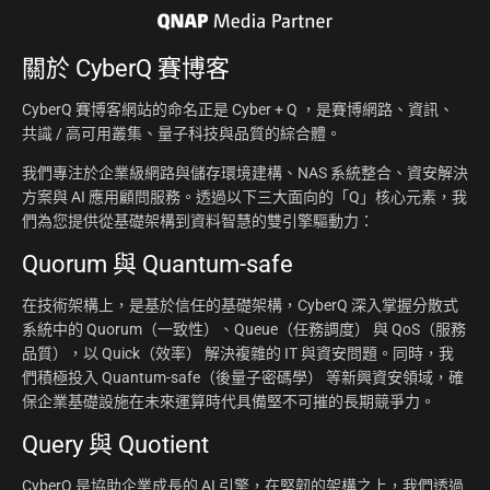
關於
CyberQ 賽博客
CyberQ 賽博客網站的命名正是 Cyber + Q ，是賽博網路、資訊、
共識 / 高可用叢集、量子科技與品質的綜合體。
我們專注於企業級網路與儲存環境建構、NAS 系統整合、資安解決
方案與 AI 應用顧問服務。透過以下三大面向的「Q」核心元素，我
們為您提供從基礎架構到資料智慧的雙引擎驅動力：
Quorum 與 Quantum-safe
在技術架構上，是基於信任的基礎架構，CyberQ 深入掌握分散式
系統中的 Quorum（一致性）、Queue（任務調度） 與 QoS（服務
品質），以 Quick（效率） 解決複雜的 IT 與資安問題。同時，我
們積極投入 Quantum-safe（後量子密碼學） 等新興資安領域，確
保企業基礎設施在未來運算時代具備堅不可摧的長期競爭力。
Query 與 Quotient
CyberQ 是協助企業成長的 AI 引擎，在堅韌的架構之上，我們透過