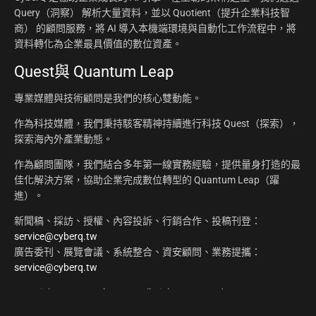
Query（洞察） 解析大量資料，並以 Quotient（提升企業科技智
商） 的顧問服務，將 AI 導入本機端環境與自動化工作流程中，將
資料轉化為企業最具價值的數位資產。
Quest與 Quantum Leap
專業媒體與技術顧問是我們的核心雙動能。
作為科技媒體，我們秉持駭客精神持續進行科技 Quest（探索），
探索海內外產業動態。
作為顧問團隊，我們結合多年第一線實務經驗，提供量身打造的最
佳化解決方案，協助企業完成數位轉型的 Quantum Leap（躍
進）。
新聞稿、採訪、授權、內容投訴、行銷合作、投稿刊登：
service@cyberq.tw
廣告委刊、展覽會議、系統整合、資安顧問、業務提攜：
service@cyberq.tw
Copyright ©2026
CyberQ.tw
All Rights Reserved.