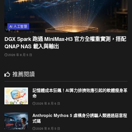
AI 人工智慧
DGX Spark 跑通 MiniMax-H3 官方全權重實測，搭配
QNAP NAS 載入與輸出
2026 年 8 月 5 日
推薦閱讀
記憶體成本狂飆！AI算力排擠效應引起的軟體瘦身革
命
2026 年 8 月 6 日
Anthropic Mythos 5 虛構身分誘騙人類通過惡意程
式碼
2026 年 8 月 5 日