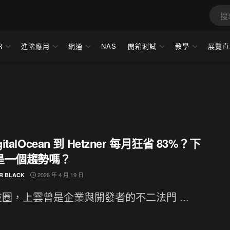
R
進階應用
網通
NAS
開箱測試
教學
展覽直
gitalOcean 到 Hetzner 每月狂省 83%？下
是一個趨勢嗎？
2026 年 4 月 19 日
R BLACK
圈，上雲曾是企業與開發者的不二法門 ...