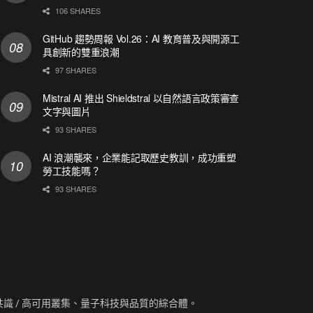
106 SHARES
GitHub 趨勢周報 Vol.26：AI 教育普及與開源工
具創新的雙重浪潮
97 SHARES
Mistral AI 推出 Shieldstral 以自然語言政策審查
文字與圖片
93 SHARES
AI 浪潮襲來，企業能記取歷史教訓，成功重塑
勞工技能嗎？
93 SHARES
資訊、共識 / 高可用叢集、量子科技與品質的綜合體。