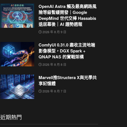
OpenAI Astra 觸及最高網路風
險等級暫緩開發｜Google
DeepMind 世代交棒 Hassabis
退居幕後｜AI 趨勢週報
2026 年 8 月 9 日
ComfyUI 0.31.0 盡收主流地端
影像模型，DGX Spark +
QNAP NAS 的實戰架構
2026 年 8 月 8 日
Marvell推Structera X與光學共
享記憶體
2026 年 8 月 7 日
近期熱門