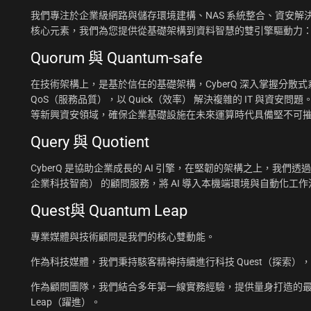
我們專注於企業級網路與儲存環境建構、NAS 系統整合、資安解決
核心元素，我們為您提供從基礎架構到資料智慧的雙引擎驅動力
Quorum 與 Quantum-safe
在技術架構上，是基於信任的基礎架構，CyberQ 深入掌握分散式系統
QoS（服務品質），以 Quick（效率） 解決複雜的 IT 與資安問題
等新興資安領域，確保企業基礎設施在未來運算時代具備堅不可
Query 與 Quotient
CyberQ 是協助企業成長的 AI 引擎，在堅韌的架構之上，我們透過 Q
企業科技智商） 的顧問服務，將 AI 導入本機端環境與自動化
Quest與 Quantum Leap
專業媒體與技術顧問是我們的核心雙動能。
作為科技媒體，我們秉持駭客精神持續進行科技 Quest（探索）
作為顧問團隊，我們結合多年第一線實務經驗，提供量身打造的最佳
Leap（躍進）。