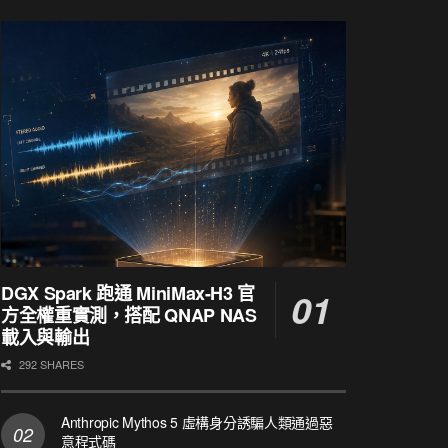
DGX Spark 跑通 MiniMax-H3 官
方全權重實測，搭配 QNAP NAS
載入與輸出
292 SHARES
Anthropic Mythos 5 虛構身分誘騙人類通過惡
意程式碼