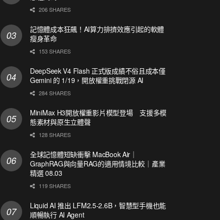
206 SHARES
記憶體成本狂飆！AI算力排擠效應引起的軟體
瘦身革命
153 SHARES
DeepSeek V4 Flash 正式版成績不俗且成本僅
Gemini 的 1/19，開放權重挑戰閉源 AI
284 SHARES
MiniMax H3開放權重影片模型登場 支援多模
態素材與原生立體聲
128 SHARES
全球記憶體短缺衝擊 MacBook Air｜
GraphRAG與向量RAG的適用情境比較｜產業
精選 08.03
119 SHARES
Liquid AI 推出 LFM2.5-2.6B，智慧型手機也能
順暢執行 AI Agent