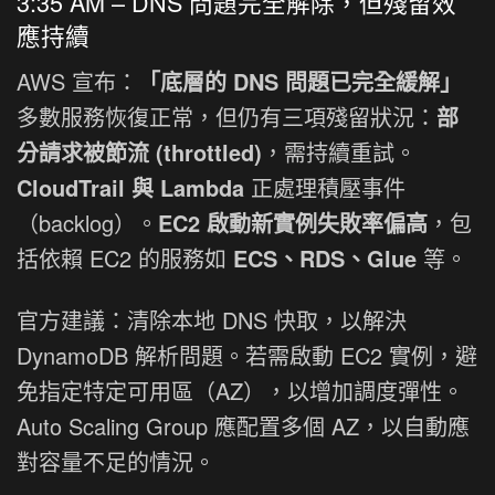
3:35 AM – DNS 問題完全解除，但殘留效
應持續
AWS 宣布：
「底層的 DNS 問題已完全緩解」
多數服務恢復正常，但仍有三項殘留狀況：
部
分請求被節流 (throttled)
，需持續重試。
CloudTrail 與 Lambda
正處理積壓事件
（backlog）。
EC2 啟動新實例失敗率偏高
，包
括依賴 EC2 的服務如
ECS、RDS、Glue
等。
官方建議：清除本地 DNS 快取，以解決
DynamoDB 解析問題。若需啟動 EC2 實例，避
免指定特定可用區（AZ），以增加調度彈性。
Auto Scaling Group 應配置多個 AZ，以自動應
對容量不足的情況。