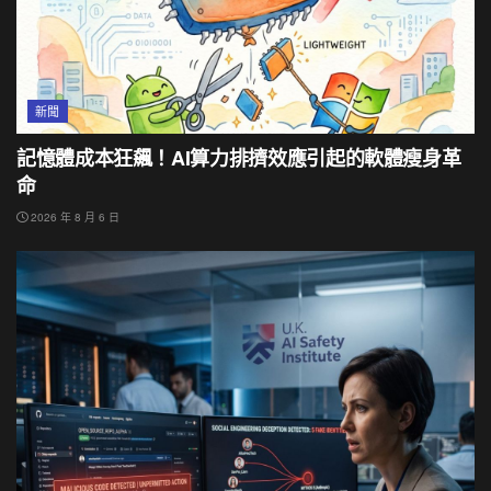
新聞
記憶體成本狂飆！AI算力排擠效應引起的軟體瘦身革
命
2026 年 8 月 6 日