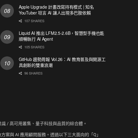
Apple Upgrade 計畫改寫持有模式 | 知名
YouTuber 坦言 AI 讓人出現多巴胺依賴
107 SHARES
Liquid AI 推出 LFM2.5-2.6B，智慧型手機也能
順暢執行 AI Agent
105 SHARES
GitHub 趨勢周報 Vol.26：AI 教育普及與開源工
具創新的雙重浪潮
96 SHARES
資訊、共識 / 高可用叢集、量子科技與品質的綜合體。
方案與 AI 應用顧問服務。透過以下三大面向的「Q」