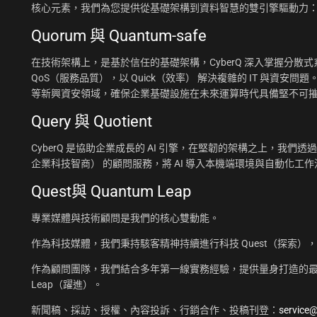
核心元素，我們為您提供從基礎架構到資料智慧的雙引擎驅動力
Quorum 與 Quantum-safe
在技術架構上，是基於信任的基礎架構，CyberQ 深入掌握分散式系統
QoS（服務品質），以 Quick（效率） 解決複雜的 IT 與資安問題
等新興資安領域，確保企業基礎設施在未來運算時代具備堅不可
Query 與 Quotient
CyberQ 是協助企業成長的 AI 引擎，在堅韌的架構之上，我們透過 Q
企業科技智商） 的顧問服務，將 AI 導入本機端環境與自動化
Quest與 Quantum Leap
專業媒體與技術顧問是我們的核心雙動能。
作為科技媒體，我們秉持駭客精神持續進行科技 Quest（探索）
作為顧問團隊，我們結合多年第一線實務經驗，提供量身打造的最佳
Leap（躍進）。
新聞稿、採訪、授權、內容投訴、行銷合作、投稿刊登：
service