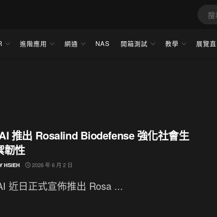
R
進階應用
網通
NAS
開箱測試
教學
展覽直
AI 推出 Rosalind Biodefense 強化社會生
禦韌性
2026 年 6 月 2 日
Y HSIEH
AI 近日正式宣佈推出 Rosa ...