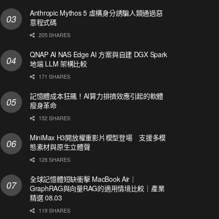
Anthropic Mythos 5 虛構身分誘騙人類通過惡
意程式碼
205 SHARES
QNAP AI NAS Edge AI 方案與自建 DGX Spark
地端 LLM 架構比較
171 SHARES
記憶體成本狂飆！AI算力排擠效應引起的軟體
瘦身革命
152 SHARES
MiniMax H3開放權重影片模型登場 支援多模
態素材與原生立體聲
128 SHARES
全球記憶體短缺衝擊 MacBook Air｜
GraphRAG與向量RAG的適用情境比較｜產業
精選 08.03
119 SHARES