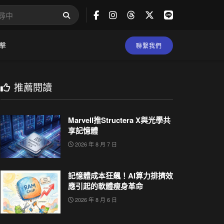
擊
聯繫我們
推薦閱讀
Marvell推Structera X與光學共
享記憶體
2026 年 8 月 7 日
記憶體成本狂飆！AI算力排擠效
應引起的軟體瘦身革命
2026 年 8 月 6 日