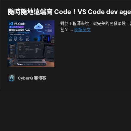
隨時隨地遠端寫 Code！VS Code dev ag
對於工程師來說，最完美的開發環境，
隨
甚至 …
閱讀全文
時
隨
地
遠
端
寫
Code！
CyberQ 賽博客
VS
Code
dev
agents
實
現
GitHub
版
的