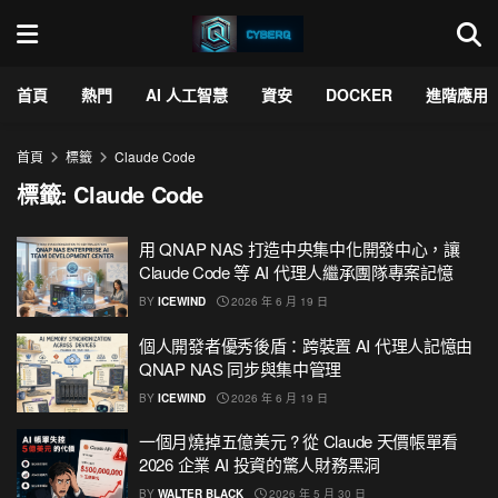
首頁
熱門
AI 人工智慧
資安
DOCKER
進階應用
首頁
標籤
Claude Code
標籤:
Claude Code
用 QNAP NAS 打造中央集中化開發中心，讓
Claude Code 等 AI 代理人繼承團隊專案記憶
BY
ICEWIND
2026 年 6 月 19 日
個人開發者優秀後盾：跨裝置 AI 代理人記憶由
QNAP NAS 同步與集中管理
BY
ICEWIND
2026 年 6 月 19 日
一個月燒掉五億美元 ? 從 Claude 天價帳單看
2026 企業 AI 投資的驚人財務黑洞
BY
WALTER BLACK
2026 年 5 月 30 日