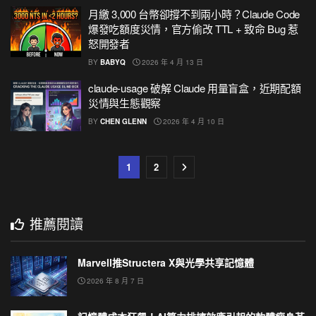
月繳 3,000 台幣卻撐不到兩小時？Claude Code
爆發吃額度災情，官方偷改 TTL + 致命 Bug 惹
怒開發者
BY
BABYQ
2026 年 4 月 13 日
claude-usage 破解 Claude 用量盲盒，近期配額
災情與生態觀察
BY
CHEN GLENN
2026 年 4 月 10 日
1
2
推薦閱讀
Marvell推Structera X與光學共享記憶體
2026 年 8 月 7 日