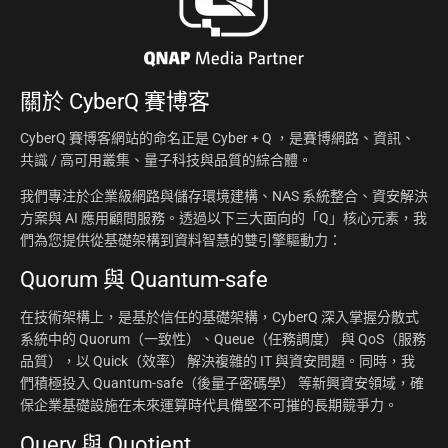
關於
CyberQ 賽博客
CyberQ 賽博客網站的命名正是 Cyber + Q ，是賽博網路、資訊、
共識 / 高可用叢集、量子科技與品質的綜合體。
我們專注於企業級網路與儲存環境建構、NAS 系統整合、資安解決
方案與 AI 應用顧問服務。透過以下三大面向的「Q」核心元素，我
們為您提供從基礎架構到資料智慧的雙引擎驅動力：
Quorum 與 Quantum-safe
在技術架構上，是基於信任的基礎架構，CyberQ 深入掌握分散式
系統中的 Quorum（一致性）、Queue（任務調度） 與 QoS（服務
品質），以 Quick（效率） 解決複雜的 IT 與資安問題。同時，我
們積極投入 Quantum-safe（後量子密碼學） 等新興資安領域，確
保企業基礎設施在未來運算時代具備堅不可摧的長期競爭力。
Query 與 Quotient