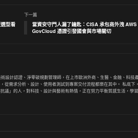
下一篇
 模型選型看
當資安守門人漏了鑰匙：CISA 承包商外洩 AWS
GovCloud 憑證引發國會與市場關切
、AI美術設計認證、淨零碳規劃管理師，在上市歐洲外商、生醫、金融、科技
，從需求分析、設計、使用者測試到專案交付流程都樂在其中。 私底下
易抗議」的人，對科技、設計與藝術有熱情，正在努力平衡質感生活，學