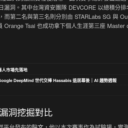
漏洞。其中台灣資安團隊 DEVCORE 以總積分排
耀，而第二名與第三名則分別由 STARLabs SG 與 Out
Orange Tsai 也成功拿下個人生涯第三座 Master o
器人市場先落地
gle DeepMind 世代交棒 Hassabis 退居幕後｜AI 趨勢週報
 的漏洞挖掘對比
k 社群平台發布的
貼文
，他以本次賽事作為試驗場，實測 