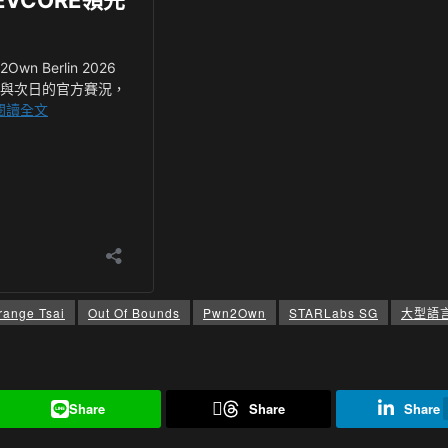
range Tsai
Out Of Bounds
Pwn2Own
STARLabs SG
大型語
Share
Share
Share