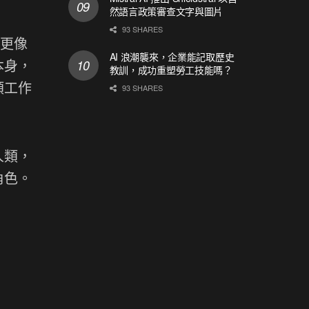
然語言政策審查文字與圖片
93 SHARES
型更像
AI 浪潮襲來，企業能記取歷史
本身，
教訓，成功重塑勞工技能嗎？
類工作
93 SHARES
人類，
角色。