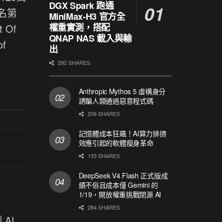
DGX Spark 跑通
名第
MiniMax-H3 官方全
權重實測，搭配
 Of
QNAP NAS 載入與輸
f
出
292 SHARES
Anthropic Mythos 5 虛構身分
誘騙人類通過惡意程式碼
206 SHARES
記憶體成本狂飆！AI算力排擠
效應引起的軟體瘦身革命
153 SHARES
DeepSeek V4 Flash 正式版成
績不俗且成本僅 Gemini 的
1/19，開放權重挑戰閉源 AI
284 SHARES
AI