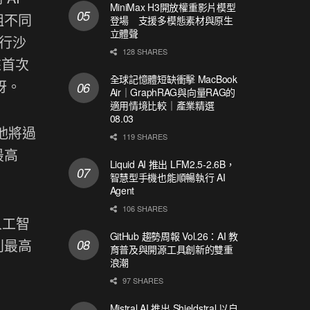
MiniMax H3開放權重影片模型
組不同
登場 支援多模態素材與原生
立體聲
進行沙
128 SHARES
來首次
全球記憶體短缺衝擊 MacBook
訝。
Air｜GraphRAG與向量RAG的
適用情境比較｜產業精選
08.03
，他將過
119 SHARES
最高
Liquid AI 推出 LFM2.5-2.6B，
智慧型手機也能順暢執行 AI
Agent
106 SHARES
人工智
GitHub 趨勢周報 Vol.26：AI 教
別最高
育普及與開源工具創新的雙重
浪潮
97 SHARES
Mistral AI 推出 Shieldstral 以自