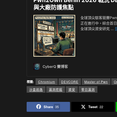
標籤:
Chromium
DEVCORE
Master of Pwn
O
沙盒逃逸
漏洞挖掘
資安
零日漏洞
Share
35
Tweet
22