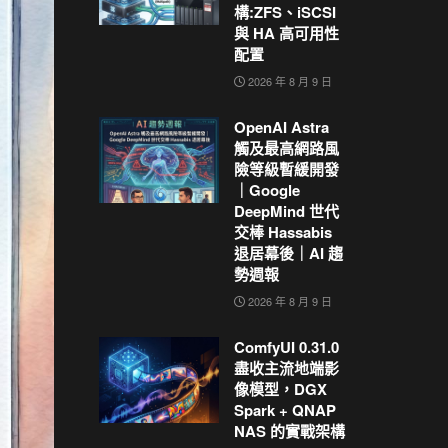
構:ZFS、iSCSI
與 HA 高可用性
配置
2026 年 8 月 9 日
OpenAI Astra
觸及最高網路風
險等級暫緩開發
｜Google
DeepMind 世代
交棒 Hassabis
退居幕後｜AI 趨
勢週報
2026 年 8 月 9 日
ComfyUI 0.31.0
盡收主流地端影
像模型，DGX
Spark + QNAP
NAS 的實戰架構