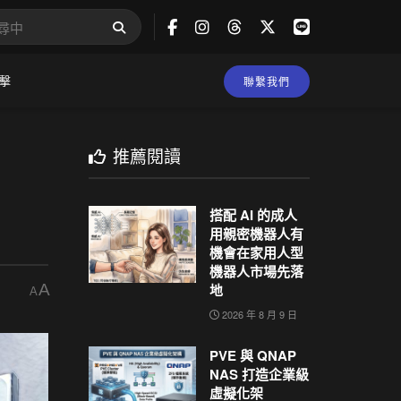
擊
聯繫我們
推薦閱讀
搭配 AI 的成人
用親密機器人有
機會在家用人型
機器人市場先落
A
地
A
2026 年 8 月 9 日
PVE 與 QNAP
NAS 打造企業級
虛擬化架