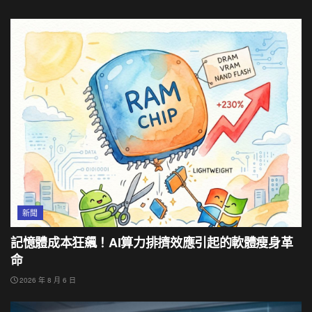
新聞
記憶體成本狂飆！AI算力排擠效應引起的軟體瘦身革
命
2026 年 8 月 6 日