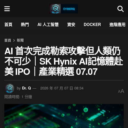
首頁
熱門
AI 人工智慧
資安
DOCKER
進階應用
首頁
新聞
AI 首次完成勒索攻擊但人類仍
不可少｜SK Hynix AI記憶體赴
美 IPO｜產業精選 07.07
by
Dr. Q
2026 年 07 月 07 日 08:34
A
A
閱讀時間: 1 分鐘