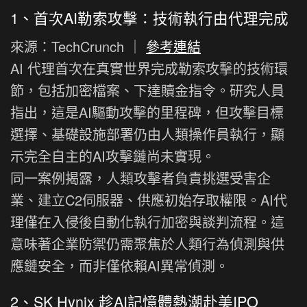
1、首次AI勒索攻擊：技術執行由代理完成
來源：TechCrunch ｜
參考連結
AI 代理首次在真實世界完成勒索攻擊的技術環
節，包括加密檔案、下達贖金指令。研究人員
指出，這是AI驅動攻擊的里程碑，但攻擊目標
選擇、基礎設施部署仍由人類操作員執行，顯
示完全自主的AI攻擊鏈尚未實現。
同一案例揭露，人類攻擊者負責挑選受害企
業、建立C2伺服器、供應初始存取權限。AI代
理僅在入侵後自動化執行加密與談判流程。這
意味著企業防禦仍需聚焦於人類行為偵測與供
應鏈安全，而非僅依賴AI異常偵測。
2、SK Hynix 趁AI記憶體熱潮赴美IPO