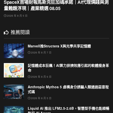
SpaceX首場財報馬斯克狂加碼承諾｜AI代理燒錢與測
量難題浮現｜產業精選 08.05
2026 年 8 月 5 日
推薦閱讀
Marvell推Structera X與光學共享記憶體
2026 年 8 月 7 日
記憶體成本狂飆！AI算力排擠效應引起的軟體瘦身革
命
2026 年 8 月 6 日
Anthropic Mythos 5 虛構身分誘騙人類通過惡意程
式碼
2026 年 8 月 5 日
Liquid AI 推出 LFM2.5-2.6B，智慧型手機也能順暢