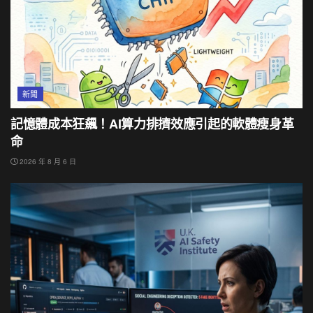
新聞
記憶體成本狂飆！AI算力排擠效應引起的軟體瘦身革
命
2026 年 8 月 6 日