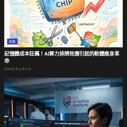
新聞
記憶體成本狂飆！AI算力排擠效應引起的軟體瘦身革
命
2026 年 8 月 6 日