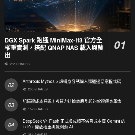
DGX Spark 跑通 MiniMax-H3 官方全
權重實測，搭配 QNAP NAS 載入與輸
出
285 SHARES
Anthropic Mythos 5 虛構身分誘騙人類通過惡意程式碼
205 SHARES
記憶體成本狂飆！AI算力排擠效應引起的軟體瘦身革命
152 SHARES
DeepSeek V4 Flash 正式版成績不俗且成本僅 Gemini 的
1/19，開放權重挑戰閉源 AI
284 SHARES