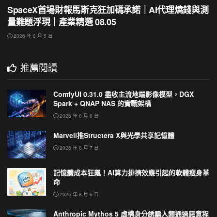
SpaceX首場財報馬斯克狂加碼承諾｜AI代理燒錢與測
量難題浮現｜產業精選 08.05
2026 年 8 月 5 日
推薦閱讀
ComfyUI 0.31.0 盡收主流地端影像模型，DGX
Spark + QNAP NAS 的實戰架構
2026 年 8 月 8 日
Marvell推Structera X與光學共享記憶體
2026 年 8 月 7 日
記憶體成本狂飆！AI算力排擠效應引起的軟體瘦身革
命
2026 年 8 月 6 日
Anthropic Mythos 5 虛構身分誘騙人類通過惡意程