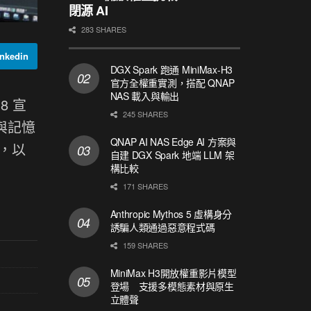
閉源 AI
283 SHARES
nkedin
DGX Spark 跑通 MiniMax-H3
官方全權重實測，搭配 QNAP
NAS 載入與輸出
8 宣
245 SHARES
與記憶
QNAP AI NAS Edge AI 方案與
點，以
自建 DGX Spark 地端 LLM 架
構比較
171 SHARES
Anthropic Mythos 5 虛構身分
誘騙人類通過惡意程式碼
159 SHARES
MiniMax H3開放權重影片模型
登場 支援多模態素材與原生
立體聲