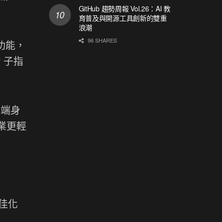
GitHub 趨勢周報 Vol.26：AI 教
育普及與開源工具創新的雙重
浪潮
96 SHARES
功能，
 子指
戶端身
企業更輕
最佳化