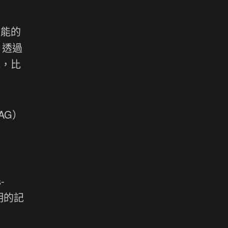
效能的
%。透過
低，比
AG）
-
聰明的記