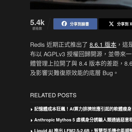
5.4k
分享到臉書
分享到 
觀看數
Redis 近期正式推出了
8.6.1 版本
，這
布以 AGPLv3 授權回歸開源，並帶來
體管理上拉開了與 8.4 版本的差距，
及影響災難復原效能的底層 Bug。
RELATED POSTS
記憶體成本狂飆！AI算力排擠效應引起的軟體瘦身
Anthropic Mythos 5 虛構身分誘騙人類通過惡
Liquid AI 推出 LFM2.5-2.6B，智慧型手機也能順暢