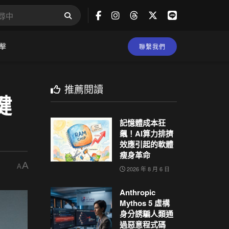
擊
聯繫我們
推薦閱讀
鍵
記憶體成本狂
飆！AI算力排擠
效應引起的軟體
瘦身革命
A
A
2026 年 8 月 6 日
Anthropic
Mythos 5 虛構
身分誘騙人類通
過惡意程式碼