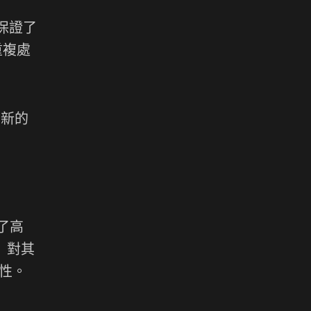
，保證了
重複處
），新的
。
理了高
者）對其
等性。