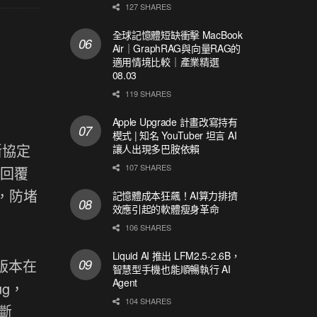
127 SHARES
全球記憶體短缺衝擊 MacBook
Air｜GraphRAG與向量RAG的
適用情境比較｜產業精選
08.03
119 SHARES
Apple Upgrade 計畫改寫持有
模式 | 知名 YouTuber 坦言 AI
斷協定
讓人出現多巴胺依賴
107 SHARES
誤回覆
，防堵
記憶體成本狂飆！AI算力排擠
效應引起的軟體瘦身革命
106 SHARES
Liquid AI 推出 LFM2.5-2.6B，
版本在
智慧型手機也能順暢執行 AI
Agent
ug，
104 SHARES
斷