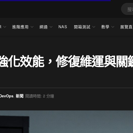
R
進階應用
網通
NAS
開箱測試
教學
展覽直
 釋出更強化效能，修復維運與關
DevOps
,
新聞
閱讀時間: 2 分鐘