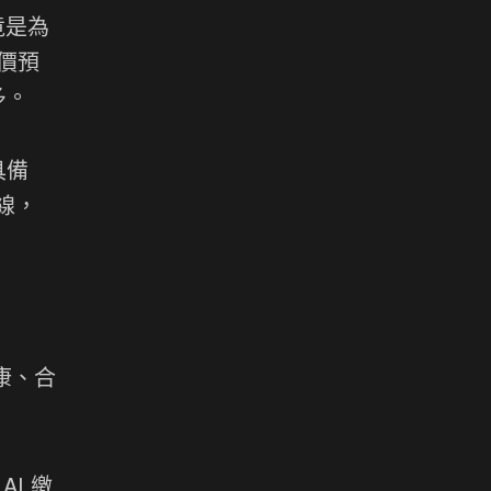
竟是為
價預
多。
具備
線，
健康、合
I 繳