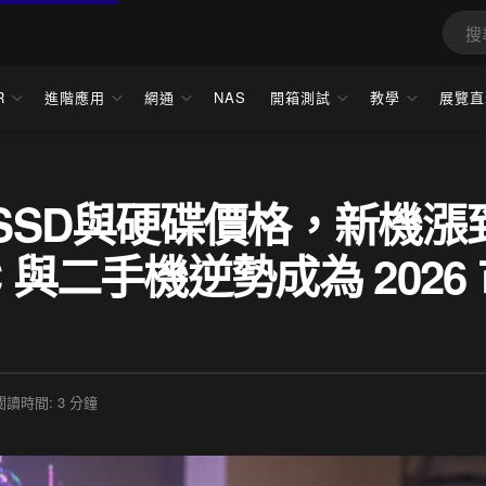
R
進階應用
網通
NAS
開箱測試
教學
展覽直
、SSD與硬碟價格，新機漲
 與二手機逆勢成為 2026
閱讀時間: 3 分鐘