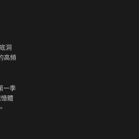
無底洞
的高頻
年第一季
記憶體
。