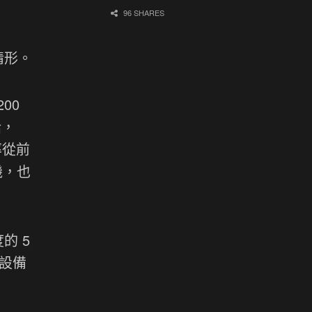
96 SHARES
情形。
00
話，
率從前
機，也
的 5
升設備