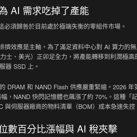
 AI 需求吃掉了產能
這必須歸咎於目前處於極端失衡的零組件市場。
產能排擠效應是主軸，為了滿足資料中心對 AI 算力的
海力士、美光）正卯足全力，將產能轉移到利潤極高
器 SSD 上。
DRAM 和 NAND Flash 供應嚴重緊縮。2026 
漲幅，NAND 快閃記憶體也飆漲了約 70%。這種「
導致 PC 與伺服器廠商的物料清單（BOM）成本急速失控
數百分比漲幅與 AI 稅夾擊