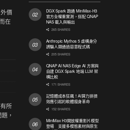
DGX Spark 跑通 MiniMax-H3
意外價
官方全權重實測，搭配 QNAP
而在
NAS 載入與輸出
265 SHARES
Anthropic Mythos 5 虛構身分
誘騙人類通過惡意程式碼
205 SHARES
QNAP AI NAS Edge AI 方案與
自建 DGX Spark 地端 LLM 架
構比較
171 SHARES
記憶體成本狂飆！AI算力排擠
效應引起的軟體瘦身革命
經有所
152 SHARES
問題，
MiniMax H3開放權重影片模型
登場 支援多模態素材與原生