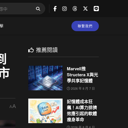
擊
聯繫我們
推薦閱讀
到
 市
Marvell推
Structera X與光
學共享記憶體
2026 年 8 月 7 日
記憶體成本狂
A
飆！AI算力排擠
A
效應引起的軟體
瘦身革命
2026 年 8 月 6 日