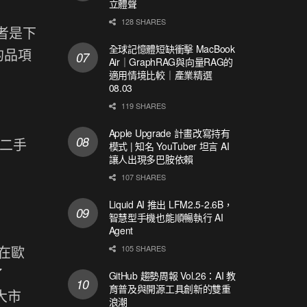
立體聲
128 SHARES
者是下
全球記憶體短缺衝擊 MacBook
的品項
Air｜GraphRAG與向量RAG的
適用情境比較｜產業精選
08.03
119 SHARES
Apple Upgrade 計畫改寫持有
，二手
模式 | 知名 YouTuber 坦言 AI
讓人出現多巴胺依賴
107 SHARES
Liquid AI 推出 LFM2.5-2.6B，
智慧型手機也能順暢執行 AI
Agent
，在歐
105 SHARES
了
GitHub 趨勢周報 Vol.26：AI 教
育普及與開源工具創新的雙重
大市
浪潮