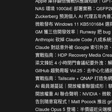
Apple 庫存翻倍備戰供應鏈短缺｜GPT-5.
NAS 環境 100GbE 部署實務：Q
Zuckerberg 預測個人 AI 代理五年
微軟發布 Windows 11 KB510
GM 獲三倍開發效率｜Runway 把 bug
Anthropic 砍掉 Claude Code 八成系
Claude 對話意外被 Google 索引外
實戰指南：HDP Recovery Media C
梁文鋒近 4 小時閉門會議紀要外洩：解密 
GitHub 趨勢周報 Vol.25：去中心化
實戰指南：Tailscale + QNAP 
AI 裁員潮蔓延｜開放權重聯盟成形｜駭
開放權重 AI 聯合聲明：NVIDIA、微軟
告別隨意寫程式！Matt Pocock 推出 g
Claude Opus 5 登場：半價逼近尖