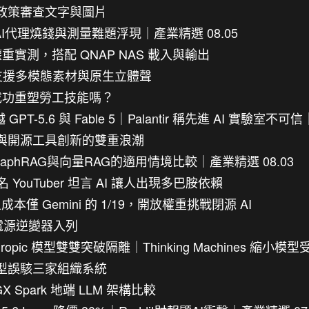
以自然語言政策審查文字與圖片
I代理燒錢與測量難題浮現｜產業精選 08.05
官方全權重實測，搭配 QNAP NAS 載入與輸出
場 支援多模態素材與原生立體聲
成功重塑勞工技能嗎？
T-5.6 與 Fable 5｜Palantir 稱先進 AI 實驗室不可
教育普及與開源工具創新的雙重浪潮
GraphRAG與向量RAG的適用情境比較｜產業精選 08.03
知名 YouTuber 坦言 AI 讓人出現多巴胺依賴
且成本僅 Gemini 的 1/19，開放權重挑戰閉源 AI
電源逆變器入列
nthropic 模型雙雙突破隔離｜Thinking Machines 縮小
de模型誤駭三家組織系統
GX Spark 地端 LLM 架構比較