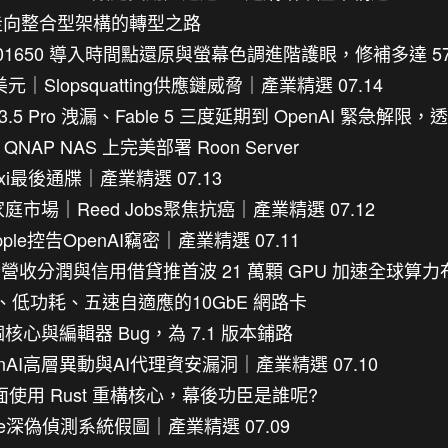
走向整合型架構的轉型之路
B5101650 導入時間點還原與螢幕色調進階護眼，修補多達 5
元｜Slopsquatting供應鏈威脅｜產業精選 07.14
 3.5 Pro 洩漏、Fable 5 三度延期到 OpenAI 緊急
 NAS 上完美部署 Roon Server
axi最後通牒｜產業精選 07.13
市場｜Reed Jobs聚焦抗癌｜產業精選 07.12
｜Apple控告OpenAI竊密｜產業精選 07.11
結合營收分潤與信用借貸推首波 21 萬顆 GPU 加速全球算力
高速、低功耗、五速自適應的10GbE 網路卡
1 個核心與編輯器 Bug，為 7.1 版本鋪路
OpenAI高層異動與AI代理資安漏洞｜產業精選 07.10
宣布全面使用 Rust 重構核心，幕後功臣是誰呢?
gle深偽偵測系統假圖｜產業精選 07.09