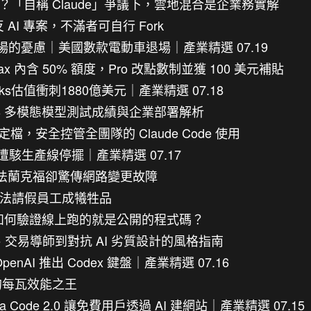
跑得動？「自稱 Claude」爭議下，雲地混合是企業務實解
不是反 AI 專案，不滿者可自行 Fork
響市場的憂慮｜美國數款電動車退場｜產業精選 07.19
Max 內含 50% 額度，Pro 改點數制並獲 100 美元補貼
ricks估值衝刺1880億美元｜產業精選 07.18
ing：975B 多模態模型測試成績與企業部署解析
定檔，安全控管全團隊的 Claude Code 使用
品廠遭駭生產線停擺｜產業精選 07.17
WS 法蘭克福卻驚傳網路變更故障
，合法請假員工成犧牲品
核如何驗證線上跑的就是公開的程式碼？
發工具、交易導師到對抗 AI 劣質設計的風格指南
AI 推出 Codex 鍵盤｜產業精選 07.16
 背後的每瓦效能之王
 Code 2.0 讓免費用戶透過 AI 建網站｜產業精選 07.15