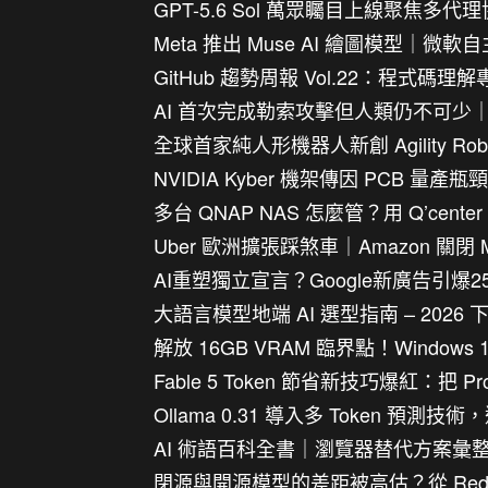
GPT-5.6 Sol 萬眾矚目上線聚焦多代理協
Meta 推出 Muse AI 繪圖模型｜微軟
GitHub 趨勢周報 Vol.22：程式碼理解
AI 首次完成勒索攻擊但人類仍不可少｜SK 
全球首家純人形機器人新創 Agility 
NVIDIA Kyber 機架傳因 PCB 量產
多台 QNAP NAS 怎麼管？用 Q’cen
Uber 歐洲擴張踩煞車｜Amazon 關閉 Me
AI重塑獨立宣言？Google新廣告引爆2
大語言模型地端 AI 選型指南 – 2026
解放 16GB VRAM 臨界點！Windows 11 
Fable 5 Token 節省新技巧爆紅：
Ollama 0.31 導入多 Token 預測
AI 術語百科全書｜瀏覽器替代方案彙整｜
閉源與開源模型的差距被高估？從 Redd