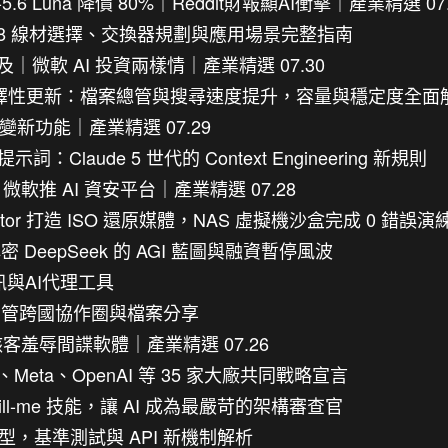
6 Luna 降價 80%｜Reddit財報顯AI衝擊｜產業精選 07.
SFP28 線材選擇、交換器規劃與應用場景完整指南
內普及｜微軟 AI 投資兩樣情｜產業精選 07.30
1684 選擇性更新：檔案總管與搜尋速度提升，容量與穩定度全面
 變新功能｜產業精選 07.29
統提示詞：Claude 5 世代的 Context Engineering 新規則
流、微軟推 AI 資安平台｜產業精選 07.28
reator 打造 ISO 還原媒體，NAS 虛擬機沙盒完成 0 錯誤演
DeepSeek 的 AGI 藍圖與融資暫停風波
通訊與AI代理工具
打造免網管跨國協作圈與檔案分享
客羞辱間諜軟體｜產業精選 07.26
、Meta、OpenAI 等 35 家大廠共同戰略宣言
rill-me 技能，讓 AI 成為最嚴苛的架構審查官
端模型，基準測試與 API 新機制解析