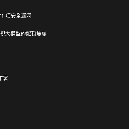
71 項安全漏洞
解限，透視大模型的配額焦慮
布署