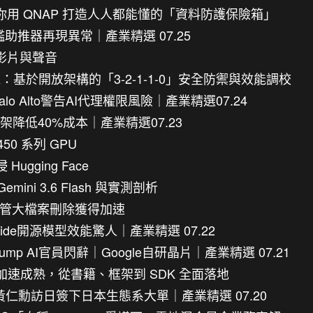
你用 QNAP 打造人人都能懂的「資料防護保險箱」
星艦助推器再現異常｜產業精選 07.25
像影片與聲音
：基於開放架構的「3-2-1-1-0」安全防禦與效能調校
lo Alto警告AI代理權限風險｜產業精選07.24
框架降低40%成本｜產業精選07.23
450 系列 GPU
gging Face
ini 3.6 Flash 與實測剖析
：檔案總管大檔案刪除獲得加速
oolside開源模型效能驚人｜產業精選 07.22
億｜Trump AI官員閃辭｜Google自研晶片｜產業精選 07.21
代理生態加速成熟，從書籍、框架到 SDK 全面落地
影公司｜黃仁勳訪日簽下日本生態系大單｜產業精選 07.20