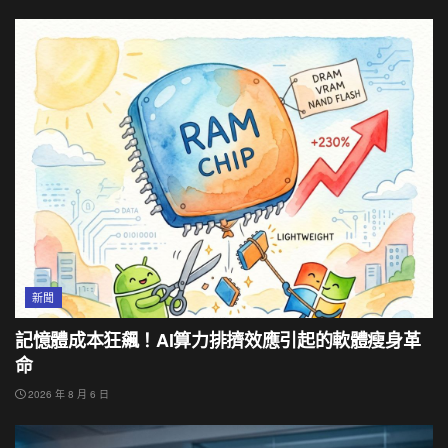
新聞
記憶體成本狂飆！AI算力排擠效應引起的軟體瘦身革
命
2026 年 8 月 6 日