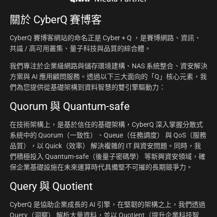
關於
CyberQ 賽博客
CyberQ 賽博客網站的命名正是 Cyber + Q ，是賽博網路、資訊、
共識 / 高可用叢集、量子科技與品質的綜合體。
我們專注於企業級網路與儲存環境建構、NAS 系統整合、資安解決
方案與 AI 應用顧問服務。透過以下三大面向的「Q」核心元素，我
們為您提供從基礎架構到資料智慧的雙引擎驅動力：
Quorum 與 Quantum-safe
在技術架構上，是基於信任的基礎架構，CyberQ 深入掌握分散式
系統中的 Quorum（一致性）、Queue（任務調度） 與 QoS（服務
品質），以 Quick（效率） 解決複雜的 IT 與資安問題。同時，我
們積極投入 Quantum-safe（後量子密碼學） 等新興資安領域，確
保企業基礎設施在未來運算時代具備堅不可摧的長期競爭力。
Query 與 Quotient
CyberQ 是協助企業成長的 AI 引擎，在堅韌的架構之上，我們透過
Query（洞察） 解析大量資料，並以 Quotient（提升企業科技智