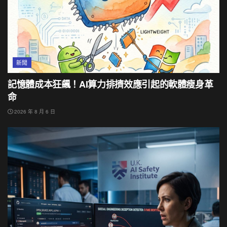
新聞
記憶體成本狂飆！AI算力排擠效應引起的軟體瘦身革
命
2026 年 8 月 6 日