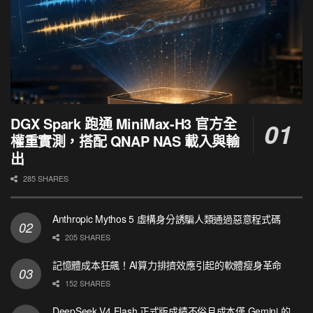
DGX Spark 跑通 MiniMax-H3 官方全
權重實測，搭配 QNAP NAS 載入與輸
出
285 SHARES
Anthropic Mythos 5 虛構身分誘騙人類通過惡意程式碼
205 SHARES
記憶體成本狂飆！AI算力排擠效應引起的軟體瘦身革命
152 SHARES
DeepSeek V4 Flash 正式版成績不俗且成本僅 Gemini 的