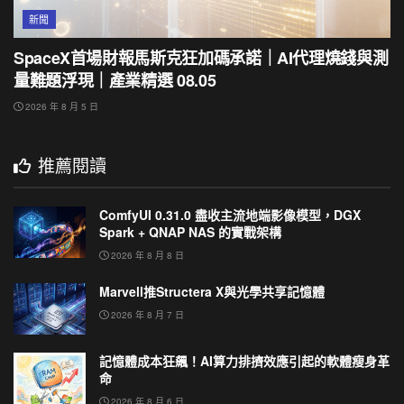
新聞
SpaceX首場財報馬斯克狂加碼承諾｜AI代理燒錢與測
量難題浮現｜產業精選 08.05
2026 年 8 月 5 日
推薦閱讀
ComfyUI 0.31.0 盡收主流地端影像模型，DGX
Spark + QNAP NAS 的實戰架構
2026 年 8 月 8 日
Marvell推Structera X與光學共享記憶體
2026 年 8 月 7 日
記憶體成本狂飆！AI算力排擠效應引起的軟體瘦身革
命
2026 年 8 月 6 日