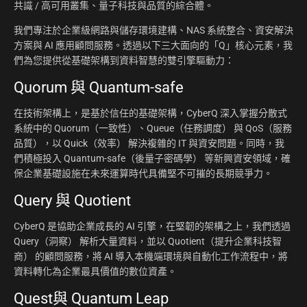
共識 / 高可用叢集、量子科技與品質的綜合體。
我們專注於企業級網路與儲存環境建構、NAS 系統整合、資安解決
方案與 AI 應用顧問服務。透過以下三大面向的「Q」核心元素，我
們為您提供從基礎架構到資料智慧的雙引擎驅動力：
Quorum 與 Quantum-safe
在技術架構上，是基於信任的基礎架構，CyberQ 深入掌握分散式
系統中的 Quorum（一致性）、Queue（任務調度） 與 QoS（服務
品質），以 Quick（效率） 解決複雜的 IT 與資安問題。同時，我
們積極投入 Quantum-safe（後量子密碼學） 等新興資安領域，確
保企業基礎設施在未來運算時代具備堅不可摧的長期競爭力。
Query 與 Quotient
CyberQ 是協助企業成長的 AI 引擎，在堅韌的架構之上，我們透過
Query（洞察） 解析大量資料，並以 Quotient（提升企業科技智
商） 的顧問服務，將 AI 導入本機端環境與自動化工作流程中，將
資料轉化為企業最具價值的數位資產。
Quest與 Quantum Leap