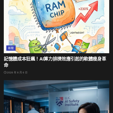
新聞
記憶體成本狂飆！AI算力排擠效應引起的軟體瘦身革
命
2026 年 8 月 6 日